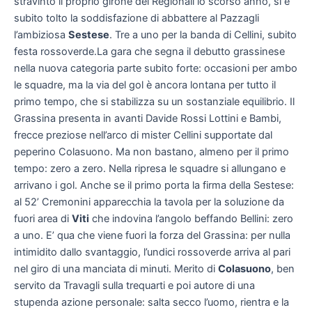
stravinto il proprio girone dei Regionali lo scorso anno, si è
subito tolto la soddisfazione di abbattere al Pazzagli
l’ambiziosa
Sestese
. Tre a uno per la banda di Cellini, subito
festa rossoverde.La gara che segna il debutto grassinese
nella nuova categoria parte subito forte: occasioni per ambo
le squadre, ma la via del gol è ancora lontana per tutto il
primo tempo, che si stabilizza su un sostanziale equilibrio. Il
Grassina presenta in avanti Davide Rossi Lottini e Bambi,
frecce preziose nell’arco di mister Cellini supportate dal
peperino Colasuono. Ma non bastano, almeno per il primo
tempo: zero a zero. Nella ripresa le squadre si allungano e
arrivano i gol. Anche se il primo porta la firma della Sestese:
al 52’ Cremonini apparecchia la tavola per la soluzione da
fuori area di
Viti
che indovina l’angolo beffando Bellini: zero
a uno. E’ qua che viene fuori la forza del Grassina: per nulla
intimidito dallo svantaggio, l’undici rossoverde arriva al pari
nel giro di una manciata di minuti. Merito di
Colasuono
, ben
servito da Travagli sulla trequarti e poi autore di una
stupenda azione personale: salta secco l’uomo, rientra e la