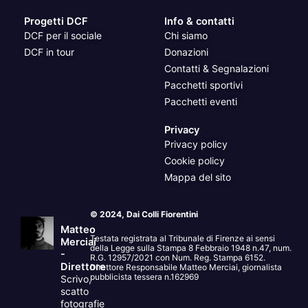
Progetti DCF
Info & contatti
DCF per il sociale
Chi siamo
DCF in tour
Donazioni
Contatti & Segnalazioni
Pacchetti sportivi
Pacchetti eventi
Privacy
Privacy policy
Cookie policy
Mappa del sito
© 2024, Dai Colli Fiorentini
Matteo
Testata registrata al Tribunale di Firenze ai sensi
Merciai
della Legge sulla Stampa 8 Febbraio 1948 n.47, num.
-
R.G. 12957/2021 con Num. Reg. Stampa 6152.
Direttore
Direttore Responsabile Matteo Merciai, giornalista
pubblicista tessera n.162969
Scrivo,
scatto
fotografie