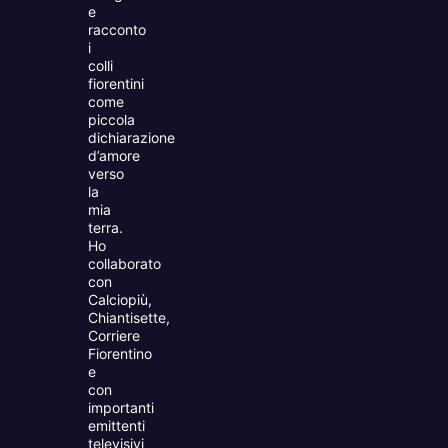
e
racconto
i
colli
fiorentini
come
piccola
dichiarazione
d’amore
verso
la
mia
terra.
Ho
collaborato
con
Calciopiù,
Chiantisette,
Corriere
Fiorentino
e
con
importanti
emittenti
televisivi