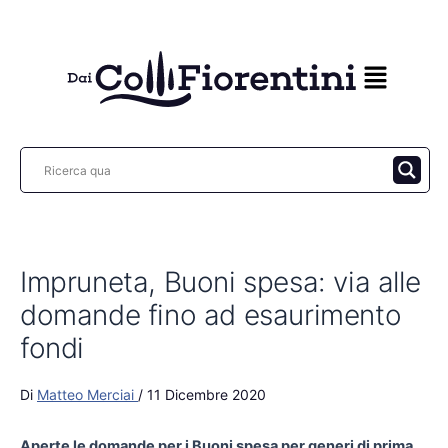
Vai
al
contenuto
Impruneta, Buoni spesa: via alle
domande fino ad esaurimento
fondi
Di
Matteo Merciai
/
11 Dicembre 2020
Aperte le domande per i Buoni spesa per generi di prima