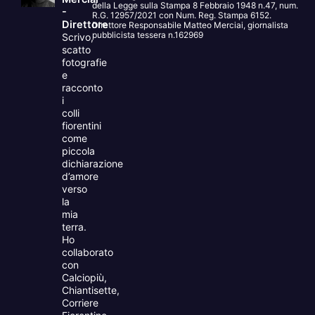
della Legge sulla Stampa 8 Febbraio 1948 n.47, num.
-
R.G. 12957/2021 con Num. Reg. Stampa 6152.
Direttore
Direttore Responsabile Matteo Merciai, giornalista
pubblicista tessera n.162969
Scrivo,
scatto
fotografie
e
racconto
i
colli
fiorentini
come
piccola
dichiarazione
d’amore
verso
la
mia
terra.
Ho
collaborato
con
Calciopiù,
Chiantisette,
Corriere