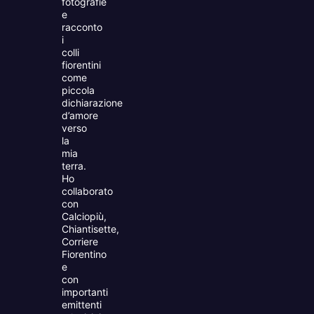
fotografie
e
racconto
i
colli
fiorentini
come
piccola
dichiarazione
d’amore
verso
la
mia
terra.
Ho
collaborato
con
Calciopiù,
Chiantisette,
Corriere
Fiorentino
e
con
importanti
emittenti