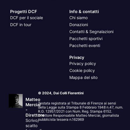
Progetti DCF
Info & contatti
DCF per il sociale
Chi siamo
DCF in tour
Donazioni
Contatti & Segnalazioni
Pacchetti sportivi
Pacchetti eventi
Privacy
Privacy policy
Cookie policy
Mappa del sito
© 2024, Dai Colli Fiorentini
Matteo
Testata registrata al Tribunale di Firenze ai sensi
Merciai
della Legge sulla Stampa 8 Febbraio 1948 n.47, num.
-
R.G. 12957/2021 con Num. Reg. Stampa 6152.
Direttore
Direttore Responsabile Matteo Merciai, giornalista
pubblicista tessera n.162969
Scrivo,
scatto