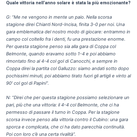
Quale vittoria nell’anno solare è stata la più emozionante?
G: “Me ne vengono in mente un paio. Nella scorsa
stagione direi Chianti Nord-Incisa, finita 3-0 per noi. Una
gara emblematica del nostro modo di giocare: entrammo in
campo col coltello fra i denti, fu una prestazione enorme.
Per questa stagione penso sia alla gara di Coppa col
Belmonte, quando eravamo sotto 1-4 e poi abbiamo
rimontato fino al 4-4 col gol di Canocchi, e sempre in
Coppa direi la partita col Galluzzo: siamo andati sotto dopo
pochissimi minuti, poi abbiamo tirato fuori gli artigli e vinto al
90′ col gol di Papini”.
N: “Direi che per questa stagione possiamo selezionare un
pari, più che una vittoria: il 4-4 col Belmonte, che ci ha
permesso di passare il turno in Coppa. Per la stagione
scorsa invece penso alla vittoria contro il Cubino: una gara
sporca e complicata, che ci ha dato parecchia continuità.
Poi con loro c’è una certa rivalità”.