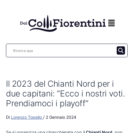
Vai
al
contenuto
Il 2023 del Chianti Nord per i
due capitani: “Ecco i nostri voti.
Prendiamoci i playoff”
Di
Lorenzo Topello
/
2 Gennaio 2024
Se si organizza una chiacchierata con il
Chianti Nord
, non