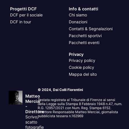
Progetti DCF
Info & contatti
DCF per il sociale
Chi siamo
DCF in tour
Donazioni
Contatti & Segnalazioni
Pacchetti sportivi
Pacchetti eventi
Privacy
Privacy policy
Cookie policy
Mappa del sito
© 2024, Dai Colli Fiorentini
Matteo
Testata registrata al Tribunale di Firenze ai sensi
Merciai
della Legge sulla Stampa 8 Febbraio 1948 n.47, num.
-
R.G. 12957/2021 con Num. Reg. Stampa 6152.
Direttore
Direttore Responsabile Matteo Merciai, giornalista
pubblicista tessera n.162969
Scrivo,
scatto
fotografie