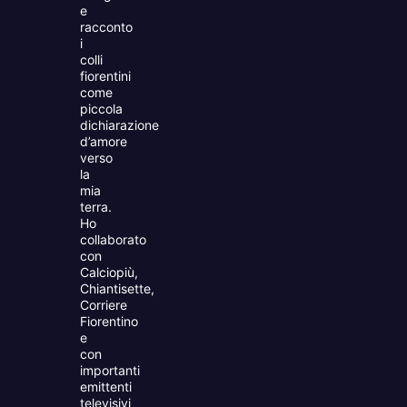
e
racconto
i
colli
fiorentini
come
piccola
dichiarazione
d’amore
verso
la
mia
terra.
Ho
collaborato
con
Calciopiù,
Chiantisette,
Corriere
Fiorentino
e
con
importanti
emittenti
televisivi