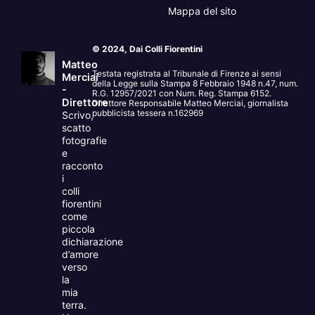
Mappa del sito
© 2024, Dai Colli Fiorentini
Matteo
Testata registrata al Tribunale di Firenze ai sensi
Merciai
della Legge sulla Stampa 8 Febbraio 1948 n.47, num.
-
R.G. 12957/2021 con Num. Reg. Stampa 6152.
Direttore
Direttore Responsabile Matteo Merciai, giornalista
pubblicista tessera n.162969
Scrivo,
scatto
fotografie
e
racconto
i
colli
fiorentini
come
piccola
dichiarazione
d’amore
verso
la
mia
terra.