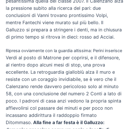
pesantissima quella del classe 2007. Il Calenzano alza
la pressione subito alla ricerca del pari: due
conclusioni di
Vanni trovano prontissimo Volpi,
mentre Fantechi viene murato sul più bello. Il
Galluzzo si prepara a stringere i denti, ma in chiusura
di primo tempo si ritrova in dieci: rosso ad Acciai.
Ripresa ovviamente con la guardia altissima: Perini inserisce
Verdi al posto di Matrone per coprirsi, e il difensore,
al rientro dopo alcuni mesi di stop, una prova
eccellente. La retroguardia gialloblù alza il muro e
resiste con un coraggio invidiabile, se è vero che il
Calenzano rende davvero pericoloso solo al minuto
58, con una conclusione del numero 2 Conti a lato di
poco. I padroni di casa anzi vedono la propria spinta
affievolirsi col passare dei minuti e per poco non
incassano addirittura il raddoppio firmato
Ditommaso.
Alla fine a far festa è il Galluzzo: