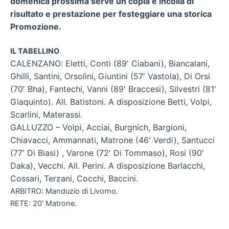
domenica prossima serve un copia e incolla di
risultato e prestazione per festeggiare una storica
Promozione.
IL TABELLINO
CALENZANO: Eletti, Conti (89′ Ciabani), Biancalani,
Ghilli, Santini, Orsolini, Giuntini (57′ Vastola), Di Orsi
(70′ Bha), Fantechi, Vanni (89′ Braccesi), Silvestri (81′
Giaquinto). All. Batistoni.
A disposizione Betti, Volpi,
Scarlini, Materassi.
GALLUZZO – Volpi, Acciai, Burgnich, Bargioni,
Chiavacci, Ammannati, Matrone (46′ Verdi), Santucci
(77′ Di Biasi) , Varone (72′ Di Tommaso), Rosi (90′
Daka), Vecchi. All. Perini.
A disposizione Barlacchi,
Cossari, Terzani, Cocchi, Baccini.
ARBITRO: Manduzio di Livorno.
RETE: 20′ Matrone.