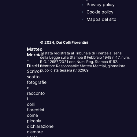
Privacy policy
Cookie policy
Mappa del sito
© 2024, Dai Colli Fiorentini
Matteo
Testata registrata al Tribunale di Firenze ai sensi
Merciai
della Legge sulla Stampa 8 Febbraio 1948 n.47, num.
-
R.G. 12957/2021 con Num. Reg. Stampa 6152.
Direttore
Direttore Responsabile Matteo Merciai, giornalista
pubblicista tessera n.162969
Scrivo,
scatto
fotografie
e
racconto
i
colli
fiorentini
come
piccola
dichiarazione
d’amore