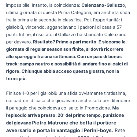
impossibile. Intanto, la coincidenza:
Calenzano-Galluzz
o,
ultima giornata di questa Prima Categoria, era anche la sfida
fra la prima e la seconda in classifica. Poi, l’opportunità: i
gialloblù, vincendo, agganciavano i padroni di casa a 57
punti. Infine, il risultato: il Galluzzo ha sbancato Calenzano
per davvero.
Risultato? Prime a pari merito. E siccome le
giornate di regular season son finite, si dovrà ricorrere
allo spareggio fra una settimana. Con un paio di bonus
track: campo neutro e possibilità di andare fino ai calci di
rigore. Chiunque abbia acceso questa giostra, non la
fermi più.
Finisce 1-0 per i gialloblù una sfida ovviamente tiratissima,
coi padroni di casa che giocavano anche solo per difendere
il pareggio che coincideva col salto in Promozione.
Ma
l’episodio arriva presto: 20′ del primo tempo, punizione
Pietro Matrone che beffa il portiere
del giovane
avversario e porta in vantaggio i Perini-boys.
Rete