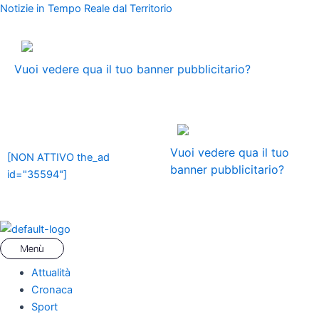
Vai
Menu
Navigazione
Notizie in Tempo Reale dal Territorio
al
articoli
contenuto
ADS
Vuoi vedere qua il tuo banner pubblicitario?
ADS
Vuoi vedere qua il tuo
[NON ATTIVO the_ad
banner pubblicitario?
id="35594"]
Attualità
Cronaca
Sport