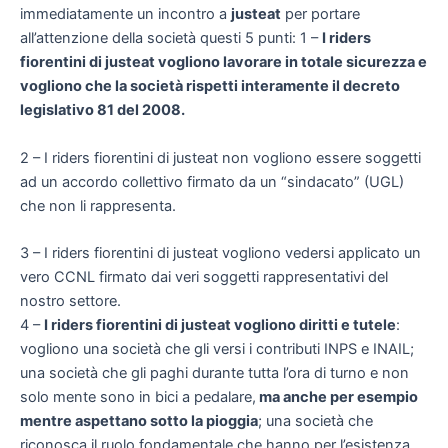
immediatamente un incontro a
justeat
per portare
all’attenzione della società questi 5 punti: 1 –
I riders
fiorentini di justeat vogliono lavorare in totale sicurezza e
vogliono che la società rispetti interamente il decreto
legislativo 81 del 2008.
2 – I riders fiorentini di justeat non vogliono essere soggetti
ad un accordo collettivo firmato da un “sindacato” (UGL)
che non li rappresenta.
3 – I riders fiorentini di justeat vogliono vedersi applicato un
vero CCNL firmato dai veri soggetti rappresentativi del
nostro settore.
4 –
I riders fiorentini di justeat vogliono diritti e tutele
:
vogliono una società che gli versi i contributi INPS e INAIL;
una società che gli paghi durante tutta l’ora di turno e non
solo mente sono in bici a pedalare,
ma anche per esempio
mentre aspettano sotto la pioggia
; una società che
riconosca il ruolo fondamentale che hanno per l’esistenza