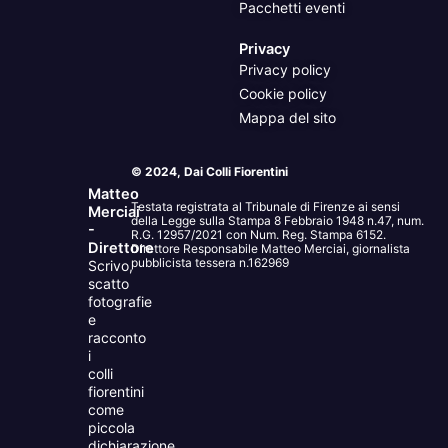
Pacchetti eventi
Privacy
Privacy policy
Cookie policy
Mappa del sito
© 2024, Dai Colli Fiorentini
Matteo
Testata registrata al Tribunale di Firenze ai sensi
Merciai
della Legge sulla Stampa 8 Febbraio 1948 n.47, num.
-
R.G. 12957/2021 con Num. Reg. Stampa 6152.
Direttore
Direttore Responsabile Matteo Merciai, giornalista
pubblicista tessera n.162969
Scrivo,
scatto
fotografie
e
racconto
i
colli
fiorentini
come
piccola
dichiarazione