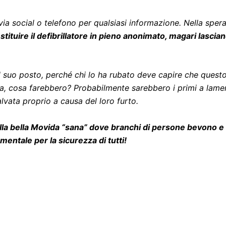
via social o telefono per qualsiasi informazione. Nella spe
estituire il defibrillatore in pieno anonimato, magari lasci
l suo posto, perché chi lo ha rubato deve capire che quest
lora, cosa farebbero? Probabilmente sarebbero i primi a lam
lvata proprio a causa del loro furto.
ella bella Movida “sana” dove branchi di persone bevono 
entale per la sicurezza di tutti!