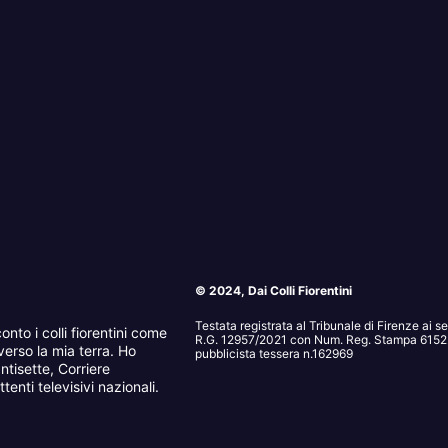
© 2024, Dai Colli Fiorentini
Testata registrata al Tribunale di Firenze ai 
onto i colli fiorentini come
R.G. 12957/2021 con Num. Reg. Stampa 6152. 
erso la mia terra. Ho
pubblicista tessera n.162969
ntisette, Corriere
tenti televisivi nazionali.