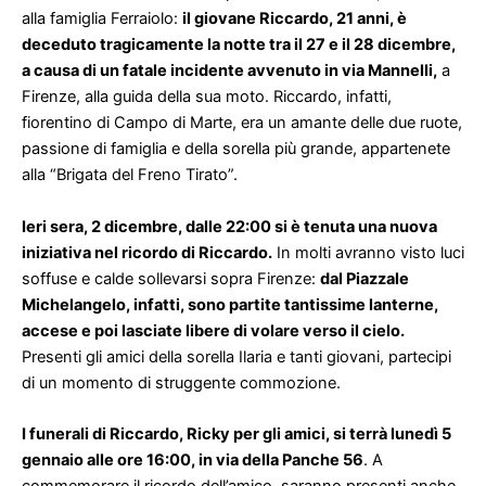
alla famiglia Ferraiolo:
il giovane Riccardo, 21 anni, è
deceduto tragicamente la notte tra il 27 e il 28 dicembre,
a causa di un fatale incidente avvenuto in via Mannelli,
a
Firenze, alla guida della sua moto. Riccardo, infatti,
fiorentino di Campo di Marte, era un amante delle due ruote,
passione di famiglia e della sorella più grande, appartenete
alla “Brigata del Freno Tirato”.
Ieri sera, 2 dicembre, dalle 22:00 si è tenuta una nuova
iniziativa nel ricordo di Riccardo.
In molti avranno visto luci
soffuse e calde sollevarsi sopra Firenze:
dal Piazzale
Michelangelo, infatti, sono partite tantissime lanterne,
accese e poi lasciate libere di volare verso il cielo.
Presenti gli amici della sorella Ilaria e tanti giovani, partecipi
di un momento di struggente commozione.
I funerali di Riccardo, Ricky per gli amici, si terrà lunedì 5
gennaio alle ore 16:00, in via della Panche 56
. A
commemorare il ricordo dell’amico, saranno presenti anche