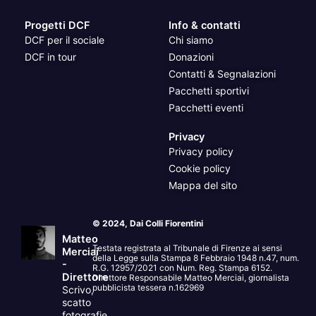
Progetti DCF
Info & contatti
DCF per il sociale
Chi siamo
DCF in tour
Donazioni
Contatti & Segnalazioni
Pacchetti sportivi
Pacchetti eventi
Privacy
Privacy policy
Cookie policy
Mappa del sito
© 2024, Dai Colli Fiorentini
Matteo
Testata registrata al Tribunale di Firenze ai sensi
Merciai
della Legge sulla Stampa 8 Febbraio 1948 n.47, num.
-
R.G. 12957/2021 con Num. Reg. Stampa 6152.
Direttore
Direttore Responsabile Matteo Merciai, giornalista
pubblicista tessera n.162969
Scrivo,
scatto
fotografie