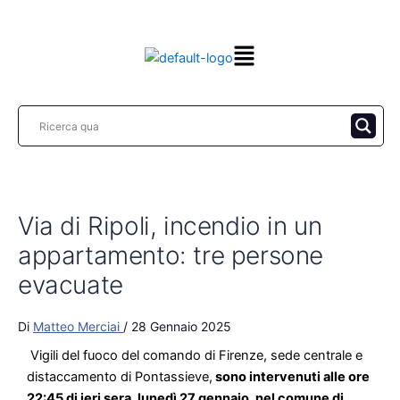
Vai
al
contenuto
Via di Ripoli, incendio in un
appartamento: tre persone
evacuate
Di
Matteo Merciai
/
28 Gennaio 2025
Vigili del fuoco del comando di Firenze, sede centrale e
distaccamento di Pontassieve,
sono intervenuti alle ore
22:45 di ieri sera, lunedì 27 gennaio, nel comune di