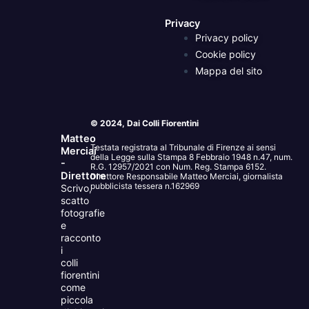
Privacy
Privacy policy
Cookie policy
Mappa del sito
© 2024, Dai Colli Fiorentini
Matteo
Testata registrata al Tribunale di Firenze ai sensi
Merciai
della Legge sulla Stampa 8 Febbraio 1948 n.47, num.
-
R.G. 12957/2021 con Num. Reg. Stampa 6152.
Direttore
Direttore Responsabile Matteo Merciai, giornalista
pubblicista tessera n.162969
Scrivo,
scatto
fotografie
e
racconto
i
colli
fiorentini
come
piccola