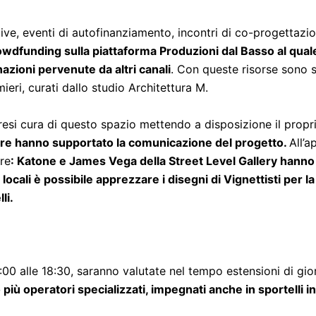
ive, eventi di autofinanziamento, incontri di co-progettazione
rowdfunding sulla piattaforma Produzioni dal Basso al qual
nazioni pervenute da altri canali
. Con queste risorse sono st
ieri, curati dallo studio Architettura M.
 presi cura di questo spazio mettendo a disposizione il propr
re hanno supportato la comunicazione del progetto.
All’
re
: Katone e James Vega della Street Level Gallery hanno 
 locali è possibile apprezzare i disegni di Vignettisti per l
li.
5:00 alle 18:30, saranno valutate nel tempo estensioni di gio
iù operatori specializzati, impegnati anche in sportelli inf