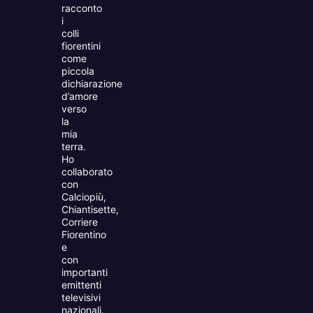
racconto
i
colli
fiorentini
come
piccola
dichiarazione
d’amore
verso
la
mia
terra.
Ho
collaborato
con
Calciopiù,
Chiantisette,
Corriere
Fiorentino
e
con
importanti
emittenti
televisivi
nazionali.