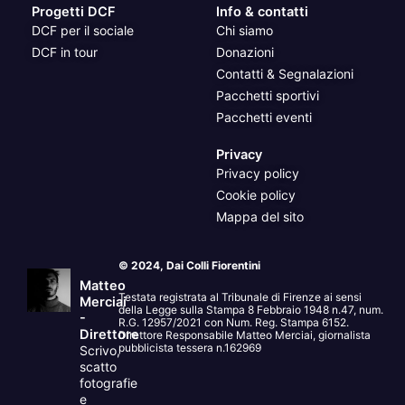
Progetti DCF
Info & contatti
DCF per il sociale
Chi siamo
DCF in tour
Donazioni
Contatti & Segnalazioni
Pacchetti sportivi
Pacchetti eventi
Privacy
Privacy policy
Cookie policy
Mappa del sito
© 2024, Dai Colli Fiorentini
Matteo
Testata registrata al Tribunale di Firenze ai sensi
Merciai
della Legge sulla Stampa 8 Febbraio 1948 n.47, num.
-
R.G. 12957/2021 con Num. Reg. Stampa 6152.
Direttore
Direttore Responsabile Matteo Merciai, giornalista
pubblicista tessera n.162969
Scrivo,
scatto
fotografie
e