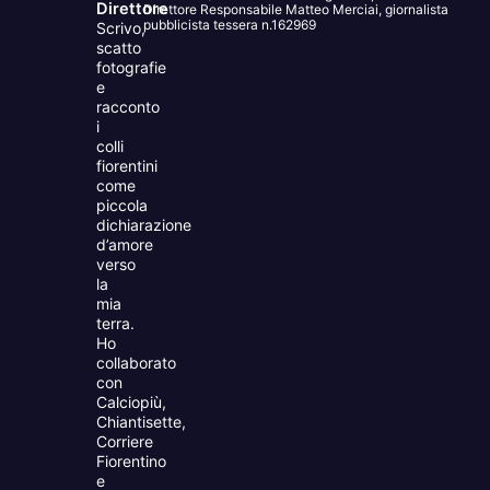
Direttore
Direttore Responsabile Matteo Merciai, giornalista
pubblicista tessera n.162969
Scrivo,
scatto
fotografie
e
racconto
i
colli
fiorentini
come
piccola
dichiarazione
d’amore
verso
la
mia
terra.
Ho
collaborato
con
Calciopiù,
Chiantisette,
Corriere
Fiorentino
e