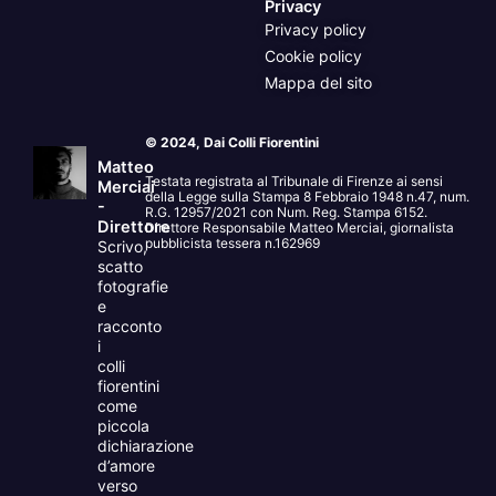
Privacy
Privacy policy
Cookie policy
Mappa del sito
© 2024, Dai Colli Fiorentini
Matteo
Testata registrata al Tribunale di Firenze ai sensi
Merciai
della Legge sulla Stampa 8 Febbraio 1948 n.47, num.
-
R.G. 12957/2021 con Num. Reg. Stampa 6152.
Direttore
Direttore Responsabile Matteo Merciai, giornalista
pubblicista tessera n.162969
Scrivo,
scatto
fotografie
e
racconto
i
colli
fiorentini
come
piccola
dichiarazione
d’amore
verso