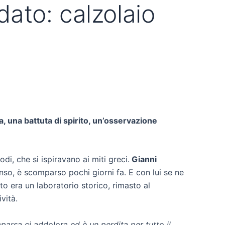
dato: calzolaio
, una battuta di spirito, un’osservazione
di, che si ispiravano ai miti greci.
Gianni
so, è scomparso pochi giorni fa. E con lui se ne
ato era un laboratorio storico, rimasto al
vità.
parsa ci addolora ed è un perdita per tutto il