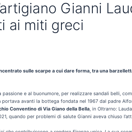
l’artigiano Gianni Lau
i ai miti greci
centrato sulle scarpe a cui dare forma, tra una barzelletta
a passione e al buonumore, per realizzare sandali belli, como
a
portava avanti la bottega fondata nel 1967 dal padre Alfon
chio Conventino di Via Giano della Bella
, in Oltrarno: Laud
, quando per problemi di salute Gianni aveva chiuso l’atti
ici che contribuiscono a rendere Firenze unica. La sua scom