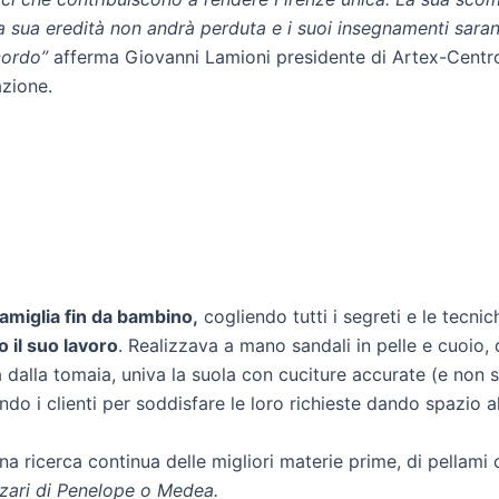
a sua eredità non andrà perduta e i suoi insegnamenti saran
cordo”
afferma Giovanni Lamioni presidente di Artex-Centro p
azione.
amiglia fin da bambino,
cogliendo tutti i segreti e le tecn
 il suo lavoro
. Realizzava a mano sandali in pelle e cuoio, 
alla tomaia, univa la suola con cuciture accurate (e non so
o i clienti per soddisfare le loro richieste dando spazio alla
a ricerca continua delle migliori materie prime, di pellami c
alzari di Penelope o Medea.