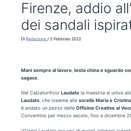
Firenze, addio al
dei sandali ispirat
Di
Redazione
/
2 Febbraio 2022
Mani sempre al lavoro
,
testa china e sguardo con
sagace
.
Nel Calzaturificio
Laudato
la maestria si univa all
Laudato
, che insieme alle
sorelle Maria e Cristin
è andato un pezzo delle
Officine Creative al Vec
Conventino per mezzo secolo, fino a dicembre 2021
“Gianni Laudato era uno di quegli artigiani autent