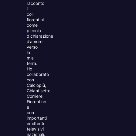
racconto
i
colli
fiorentini
come
piccola
dichiarazione
d’amore
verso
la
mia
terra.
Ho
collaborato
con
Calciopiù,
Chiantisette,
Corriere
Fiorentino
e
con
importanti
emittenti
televisivi
nazionali.