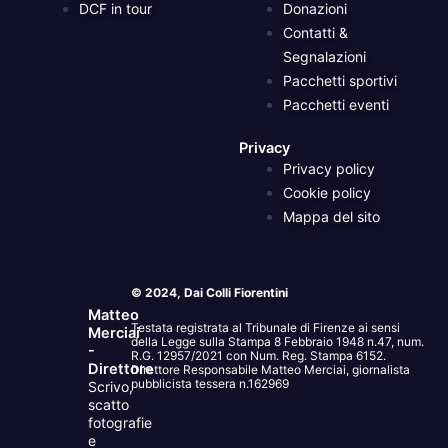
DCF in tour
Donazioni
Contatti &
Segnalazioni
Pacchetti sportivi
Pacchetti eventi
Privacy
Privacy policy
Cookie policy
Mappa del sito
© 2024, Dai Colli Fiorentini
Matteo
Testata registrata al Tribunale di Firenze ai sensi
Merciai
della Legge sulla Stampa 8 Febbraio 1948 n.47, num.
-
R.G. 12957/2021 con Num. Reg. Stampa 6152.
Direttore
Direttore Responsabile Matteo Merciai, giornalista
pubblicista tessera n.162969
Scrivo,
scatto
fotografie
e