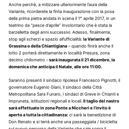
Anche perchè, a mitizzare ulteriormente l’aura della
Variante, ricorderete la finta inaugurazione con la posa
della prima pietra andata in scena il 1° aprile 2017, in un
teatrino da “pesce d’aprile” involontario che è stata la
barzelletta degli anni successivi. Adesso, finalmente,
stop agli scherzi e spazio all’ufficialità:
la Variante di
Grassina o della Chiantigiana
– quando finirà anche il
lotto 2 porterà direttamente in località Presura, zona
decimo chilometro –
sarà inaugurata il 21 dicembre, la
domenica che anticipa il Natale, alle ore 11:00.
Saranno presenti il sindaco ripolese Francesco Pignotti, il
governatore Eugenio Giani, il sindaco della Città
Metropolitana Sara Funaro, i sindaci di Greve in Chianti e
Impruneta, istituzioni regionali e locali.
Il taglio del nastro
sarà effettuato in zona Ponte a Niccheri e l’invito è
aperto a tutta la cittadinanza:
ci sarà la benedizione di
Don Renato e si terrà anche una passeggiata / bicicletta
sul nuovo percorso della Variante che sale sopra il