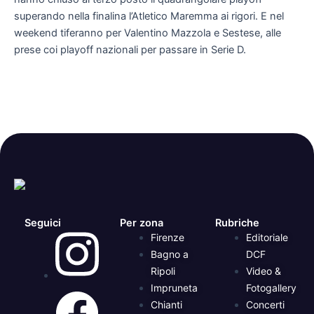
superando nella finalina l’Atletico Maremma ai rigori. E nel
weekend tiferanno per Valentino Mazzola e Sestese, alle
prese coi playoff nazionali per passare in Serie D.
Seguici
Per zona
Rubriche
Firenze
Editoriale
Bagno a
DCF
Ripoli
Video &
Impruneta
Fotogallery
Chianti
Concerti