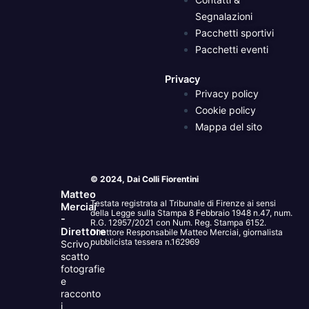
Segnalazioni
Pacchetti sportivi
Pacchetti eventi
Privacy
Privacy policy
Cookie policy
Mappa del sito
© 2024, Dai Colli Fiorentini
Matteo
Testata registrata al Tribunale di Firenze ai sensi
Merciai
della Legge sulla Stampa 8 Febbraio 1948 n.47, num.
-
R.G. 12957/2021 con Num. Reg. Stampa 6152.
Direttore
Direttore Responsabile Matteo Merciai, giornalista
pubblicista tessera n.162969
Scrivo,
scatto
fotografie
e
racconto
i