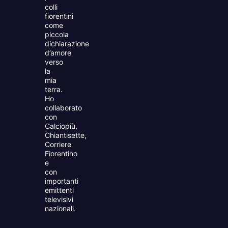
colli
fiorentini
come
piccola
dichiarazione
d’amore
verso
la
mia
terra.
Ho
collaborato
con
Calciopiù,
Chiantisette,
Corriere
Fiorentino
e
con
importanti
emittenti
televisivi
nazionali.