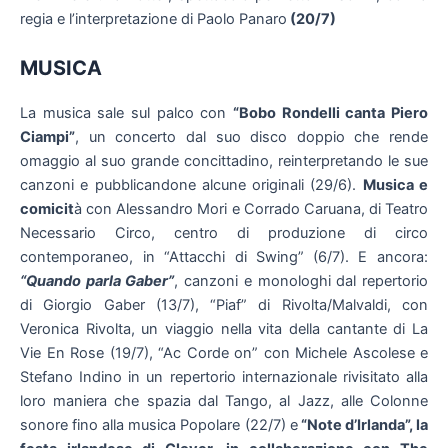
regia e l’interpretazione di Paolo Panaro
(20/7)
MUSICA
La
musica sale sul palco con
“Bobo Rondelli canta Piero
Ciampi”
, un concerto dal suo disco doppio che rende
omaggio al suo grande concittadino, reinterpretando le sue
canzoni e pubblicandone alcune originali (29/6).
Musica e
comicit
à con Alessandro Mori e Corrado Caruana, di Teatro
Necessario Circo, centro di produzione di circo
contemporaneo, in “Attacchi di Swing”
(6/7). E ancora:
“
Quando parla Gaber”
, canzoni e monologhi dal repertorio
di Giorgio Gaber (13/7), “Piaf” di Rivolta/Malvaldi, con
Veronica Rivolta, un viaggio nella vita della cantante di La
Vie En Rose (19/7), “Ac Corde on” con Michele Ascolese e
Stefano Indino in un repertorio internazionale rivisitato alla
loro maniera che spazia dal Tango, al Jazz, alle Colonne
sonore fino alla musica Popolare (22/7) e
“Note d’Irlanda”, la