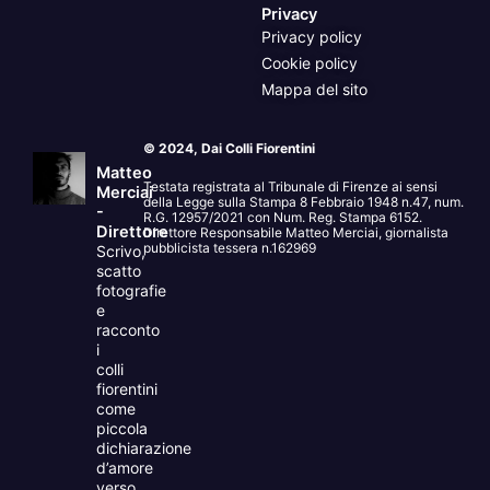
Privacy
Privacy policy
Cookie policy
Mappa del sito
© 2024, Dai Colli Fiorentini
Matteo
Testata registrata al Tribunale di Firenze ai sensi
Merciai
della Legge sulla Stampa 8 Febbraio 1948 n.47, num.
-
R.G. 12957/2021 con Num. Reg. Stampa 6152.
Direttore
Direttore Responsabile Matteo Merciai, giornalista
pubblicista tessera n.162969
Scrivo,
scatto
fotografie
e
racconto
i
colli
fiorentini
come
piccola
dichiarazione
d’amore
verso