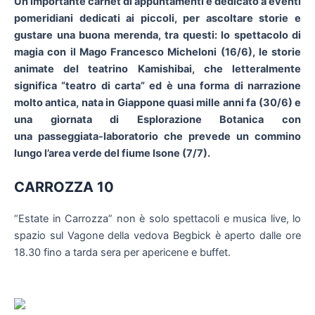
Un importante carnet di appuntamenti è dedicato a eventi
pomeridiani dedicati ai piccoli, per ascoltare storie e
gustare una buona merenda, tra questi: lo spettacolo di
magia con i
l Mago Francesco Micheloni
(16/6), le storie
animate del teatrino Kamishibai, che letteralmente
significa “teatro di carta” ed è una forma di narrazione
molto antica, nata in Giappone quasi mille anni fa (30/6) e
una giornata di
Esplorazione Botanica con
una
passeggiata-laboratorio che prevede un commino
lungo l’area verde del fiume Isone (7/7).
CARROZZA 10
“Estate in Carrozza” non è solo spettacoli e musica live, lo
spazio sul Vagone della vedova Begbick è aperto dalle ore
18.30 fino a tarda sera per apericene e buffet.