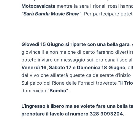
Motocavalcata
mentre la sera i rionali rossi hann
“Sarà Banda Music Show”
! Per partecipare potete
Giovedì 15 Giugno
si riparte con una bella gara
,
giovincelli e non ma che di certo faranno divertir
potete inviare un messaggio sui loro canali social
Venerdì 16, Sabato 17 e Domenica 18 Giugno,
ol
dal vivo che allieterà queste calde serate d’inizio 
Sul palco del Rione delle Fornaci troverete
“Il Tr
domenica i
“Bombo”
.
L’ingresso è libero ma se volete fare una bella t
prenotare il tavolo al numero 328 9093204.