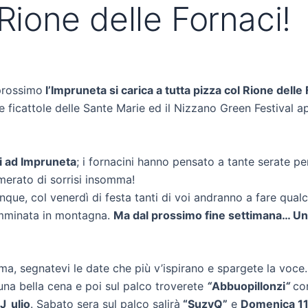
 Rione delle Fornaci!
 prossimo
l’Impruneta si carica a tutta pizza col Rione delle 
le ficattole delle Sante Marie ed il Nizzano Green Festival 
i ad Impruneta
; i fornacini hanno pensato a tante serate per 
omerato di sorrisi insomma!
que, col venerdì di festa tanti di voi andranno a fare qualche
camminata in montagna.
Ma dal prossimo fine settimana… Una
ma, segnatevi le date che più v’ispirano e spargete la voce.
na bella cena e poi sul palco troverete
“
Abbuopillonzi
“
co
J_ulio
. Sabato sera sul palco salirà
“SuzyQ”
e
Domenica 11