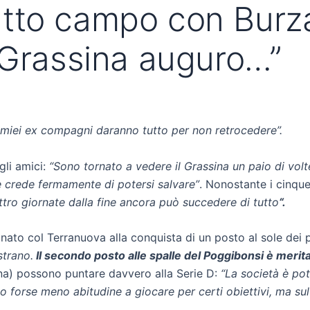
tto campo con Burza
 Grassina auguro…”
i miei ex compagni daranno tutto per non retrocedere”.
gli amici:
“Sono tornato a vedere il Grassina un paio di volt
e crede fermamente di potersi salvare”
. Nonostante i cinque
tro giornate dalla fine ancora può succedere di tutto
“.
nato col Terranuova alla conquista di un posto al sole dei 
strano.
Il secondo posto alle spalle del Poggibonsi è merit
ina) possono puntare davvero alla Serie D:
“La società è po
o forse meno abitudine a giocare per certi obiettivi, ma sul