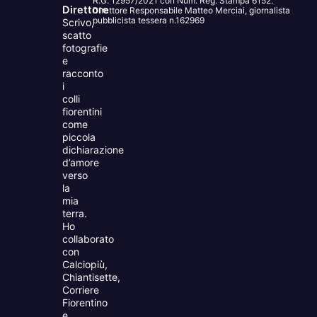
R.G. 12957/2021 con Num. Reg. Stampa 6152.
Direttore
Direttore Responsabile Matteo Merciai, giornalista
pubblicista tessera n.162969
Scrivo,
scatto
fotografie
e
racconto
i
colli
fiorentini
come
piccola
dichiarazione
d’amore
verso
la
mia
terra.
Ho
collaborato
con
Calciopiù,
Chiantisette,
Corriere
Fiorentino
e