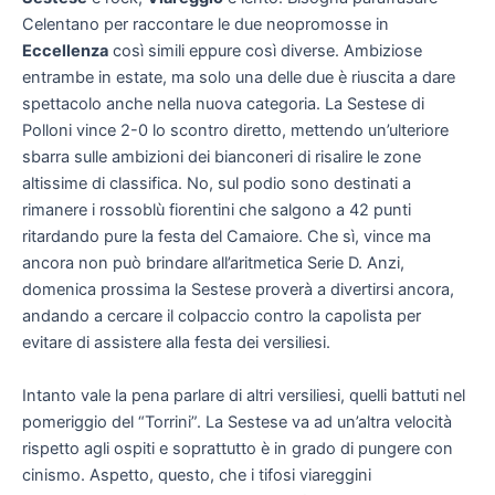
Celentano per raccontare le due neopromosse in
Eccellenza
così simili eppure così diverse. Ambiziose
entrambe in estate, ma solo una delle due è riuscita a dare
spettacolo anche nella nuova categoria. La Sestese di
Polloni vince 2-0 lo scontro diretto, mettendo un’ulteriore
sbarra sulle ambizioni dei bianconeri di risalire le zone
altissime di classifica. No, sul podio sono destinati a
rimanere i rossoblù fiorentini che salgono a 42 punti
ritardando pure la festa del Camaiore. Che sì, vince ma
ancora non può brindare all’aritmetica Serie D. Anzi,
domenica prossima la Sestese proverà a divertirsi ancora,
andando a cercare il colpaccio contro la capolista per
evitare di assistere alla festa dei versiliesi.
Intanto vale la pena parlare di altri versiliesi, quelli battuti nel
pomeriggio del “Torrini”. La Sestese va ad un’altra velocità
rispetto agli ospiti e soprattutto è in grado di pungere con
cinismo. Aspetto, questo, che i tifosi viareggini