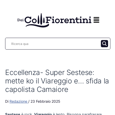
Vai
al
contenuto
Eccellenza- Super Sestese:
mette ko il Viareggio e… sfida la
capolista Camaiore
Di
Redazione
/
23 Febbraio 2025
Sestese
è rock,
Viareggio
è lento. Bisogna parafrasare