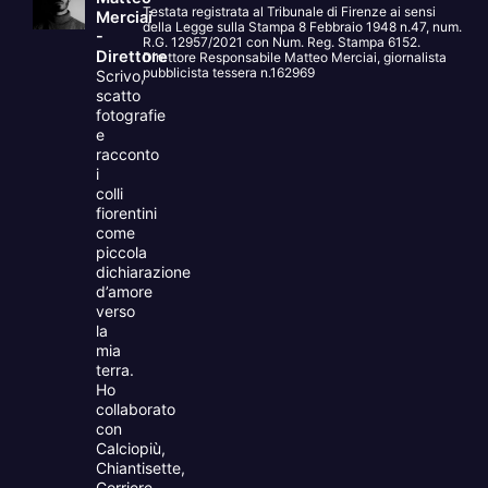
Testata registrata al Tribunale di Firenze ai sensi
Merciai
della Legge sulla Stampa 8 Febbraio 1948 n.47, num.
-
R.G. 12957/2021 con Num. Reg. Stampa 6152.
Direttore
Direttore Responsabile Matteo Merciai, giornalista
pubblicista tessera n.162969
Scrivo,
scatto
fotografie
e
racconto
i
colli
fiorentini
come
piccola
dichiarazione
d’amore
verso
la
mia
terra.
Ho
collaborato
con
Calciopiù,
Chiantisette,
Corriere