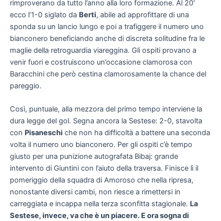
rimproverano da tutto l’anno alla loro formazione. Al 20′
ecco l’1-0 siglato da
Berti
, abile ad approfittare di una
sponda su un lancio lungo e poi a trafiggere il numero uno
bianconero beneficiando anche di discreta solitudine fra le
maglie della retroguardia viareggina. Gli ospiti provano a
venir fuori e costruiscono un’occasione clamorosa con
Baracchini che però cestina clamorosamente la chance del
pareggio.
Così, puntuale, alla mezzora del primo tempo interviene la
dura legge del gol. Segna ancora la Sestese: 2-0, stavolta
con
Pisaneschi
che non ha difficoltà a battere una seconda
volta il numero uno bianconero. Per gli ospiti c’è tempo
giusto per una punizione autografata Bibaj: grande
intervento di Giuntini con l’aiuto della traversa. Finisce lì il
pomeriggio della squadra di Amoroso che nella ripresa,
nonostante diversi cambi, non riesce a rimettersi in
carreggiata e incappa nella terza sconfitta stagionale.
La
Sestese, invece, va che è un piacere. E ora sogna di