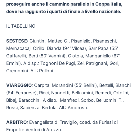
proseguire anche il cammino parallelo in Coppa Italia,
dove ha raggiunto i quarti di finale a livello nazionale.
IL TABELLINO
SESTESE:
Giuntini, Matteo G., Pisaniello, Pisaneschi,
Mernacacaj, Cirillo, Dianda (94′ Vilcea), Sarr Papa (55′
Gaffarelli), Berti (80′ Vannini), Ciotola, Manganiello (67′
Ermini). A disp.: Tognoni De Pugi, Zei, Patrignani, Gori,
Cremonini. All.: Polloni.
VIAREGGIO
: Carpita, Morandini (55′ Bellini), Bertelli, Bianchi
(64′ Ferrarese), Ricci, Nannetti, Belluomini, Remedi, Ortolini,
Bibaj, Baracchini. A disp.: Manfredi, Sorbo, Belluomini T.,
Rossi, Sapienza, Bertola. All.: Amoroso.
ARBITRO:
Evangelista di Treviglio, coad. da Furiesi di
Empoli e Venturi di Arezzo.