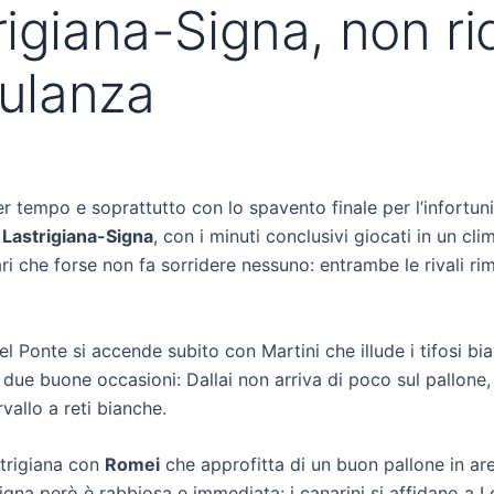
rigiana-Signa, non ri
bulanza
r tempo e soprattutto con lo spavento finale per l’infortun
1
Lastrigiana-Signa
, con i minuti conclusivi giocati in un cl
ari che forse non fa sorridere nessuno: entrambe le rivali r
del Ponte si accende subito con Martini che illude i tifosi bi
n due buone occasioni: Dallai non arriva di poco sul pallon
rvallo a reti bianche.
strigiana con
Romei
che approfitta di un buon pallone in are
igna però è rabbiosa e immediata: i canarini si affidano a