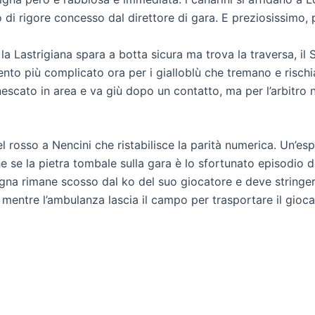
 di rigore concesso dal direttore di gara. E preziosissimo, pe
: la Lastrigiana spara a botta sicura ma trova la traversa, i
omento più complicato ora per i gialloblù che tremano e risch
scato in area e va giù dopo un contatto, ma per l’arbitro no
el rosso a Nencini che ristabilisce la parità numerica. Un’es
nche se la pietra tombale sulla gara è lo sfortunato episodio d
Signa rimane scosso dal ko del suo giocatore e deve stringe
e mentre l’ambulanza lascia il campo per trasportare il gioca