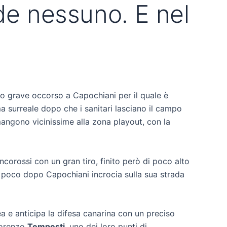
de nessuno. E nel
io grave occorso a Capochiani per il quale è
ima surreale dopo che i sanitari lasciano il campo
imangono vicinissime alla zona playout, con la
ancorossi con un gran tiro, finito però di poco alto
e, poco dopo Capochiani incrocia sulla sua strada
a e anticipa la difesa canarina con un preciso
 Lorenzo
Tempesti
, uno dei loro punti di