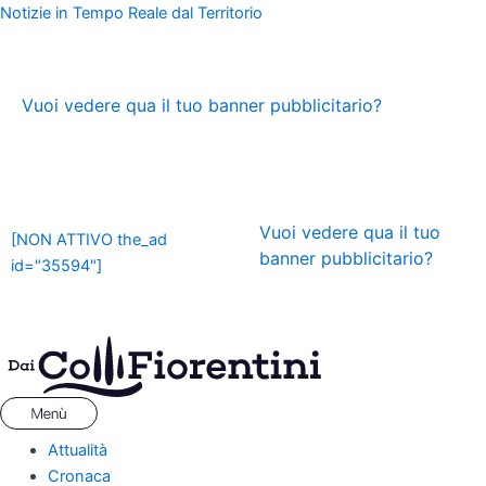
Vai
Menu
Navigazione
Notizie in Tempo Reale dal Territorio
al
articoli
contenuto
ADS
Vuoi vedere qua il tuo banner pubblicitario?
ADS
Vuoi vedere qua il tuo
[NON ATTIVO the_ad
banner pubblicitario?
id="35594"]
Attualità
Cronaca