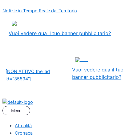
Vai
Menu
Navigazione
Notizie in Tempo Reale dal Territorio
al
articoli
contenuto
ADS
Vuoi vedere qua il tuo banner pubblicitario?
ADS
Vuoi vedere qua il tuo
[NON ATTIVO the_ad
banner pubblicitario?
id="35594"]
Attualità
Cronaca