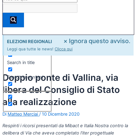
×
Ignora questo avviso.
ELEZIONI REGIONALI
Exact matches only
Leggi qua tutte le news!
Clicca qui
Search in title
Doppio ponte di Vallina, via
Search in content
libera del Consiglio di Stato
alla realizzazione
Di
Matteo Merciai
/
10 Dicembre 2020
Respinti i ricorsi presentati da Mibact e Italia Nostra contro la
delibera di Via che aveva completato l’iter progettuale