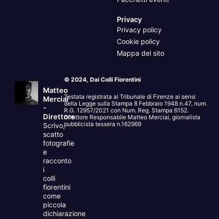
Privacy
Privacy policy
Cookie policy
Mappa del sito
© 2024, Dai Colli Fiorentini
Matteo
Testata registrata al Tribunale di Firenze ai sensi
Merciai
della Legge sulla Stampa 8 Febbraio 1948 n.47, num.
-
R.G. 12957/2021 con Num. Reg. Stampa 6152.
Direttore
Direttore Responsabile Matteo Merciai, giornalista
pubblicista tessera n.162969
Scrivo,
scatto
fotografie
e
racconto
i
colli
fiorentini
come
piccola
dichiarazione