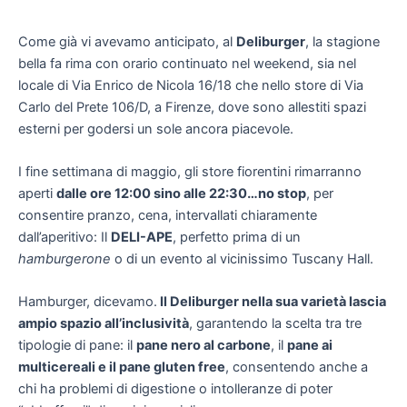
Come già vi avevamo anticipato, al
Deliburger
, la stagione
bella fa rima con orario continuato nel weekend, sia nel
locale di Via Enrico de Nicola 16/18 che nello store di Via
Carlo del Prete 106/D, a Firenze, dove sono allestiti spazi
esterni per godersi un sole ancora piacevole.
I fine settimana di maggio, gli store fiorentini rimarranno
aperti
dalle ore 12:00 sino alle 22:30…no stop
, per
consentire pranzo, cena, intervallati chiaramente
dall’aperitivo: Il
DELI-APE
, perfetto prima di un
hamburgerone
o di un evento al vicinissimo Tuscany Hall.
Hamburger, dicevamo.
Il Deliburger nella sua varietà lascia
ampio spazio all’inclusività
, garantendo la scelta tra tre
tipologie di pane: il
pane nero al carbone
, il
pane ai
multicereali e il pane gluten free
, consentendo anche a
chi ha problemi di digestione o intolleranze di poter