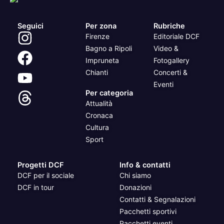
Seguici
Per zona
Rubriche
Firenze
Editoriale DCF
Bagno a Ripoli
Video &
Impruneta
Fotogallery
Chianti
Concerti &
Eventi
Per categoria
Attualità
Cronaca
Cultura
Sport
Progetti DCF
Info & contatti
DCF per il sociale
Chi siamo
DCF in tour
Donazioni
Contatti & Segnalazioni
Pacchetti sportivi
Pacchetti eventi