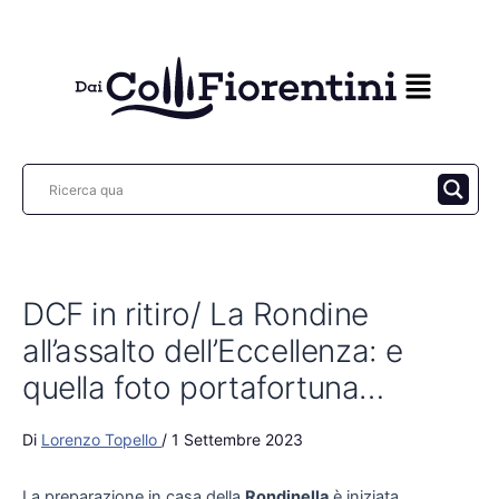
Vai
al
contenuto
DCF in ritiro/ La Rondine
all’assalto dell’Eccellenza: e
quella foto portafortuna…
Di
Lorenzo Topello
/
1 Settembre 2023
La preparazione in casa della
Rondinella
è iniziata