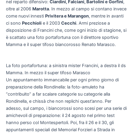
nel reparto difensivo:
Ciardini, Falciani, Bartolini e Gorfini
,
oltre al 2006
Marotta
. In mezzo al campo si contano invece
come nuovi innesti
Privitera e Marangon
, mentre in avanti
ci sono
Pecchioli
e il 2003
Cecchi
. Armi preziose a
disposizione di Francini che, come ogni inizio di stagione, si
è scattato una foto portafortuna con il direttore sportivo
Mamma e il super tifoso biancorosso Renato Marasco.
La foto portafortuna: a sinistra mister Francini, a destra il ds
Mamma. In mezzo il super tifoso Marasco
Un appuntamento immancabile per ogni primo giorno di
preparazione della Rondinella: la foto-amuleto ha
“contribuito” a far scalare categorie su categorie alla
Rondinella, e chissà che non replichi quest’anno. Per
adesso, sul campo, i biancorossi sono scesi per una serie di
amichevoli di preparazione: il 24 agosto nel primo test
hanno perso col Montespertoli. Poi, fra il 26 e il 30, gli
appuntamenti speciali del Memorial Forzieri a Strada in