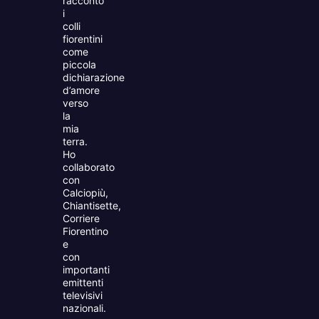
racconto
i
colli
fiorentini
come
piccola
dichiarazione
d’amore
verso
la
mia
terra.
Ho
collaborato
con
Calciopiù,
Chiantisette,
Corriere
Fiorentino
e
con
importanti
emittenti
televisivi
nazionali.