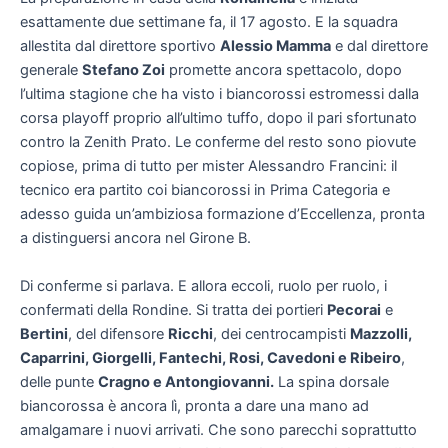
esattamente due settimane fa, il 17 agosto. E la squadra
allestita dal direttore sportivo
Alessio Mamma
e dal direttore
generale
Stefano Zoi
promette ancora spettacolo, dopo
l’ultima stagione che ha visto i biancorossi estromessi dalla
corsa playoff proprio all’ultimo tuffo, dopo il pari sfortunato
contro la Zenith Prato. Le conferme del resto sono piovute
copiose, prima di tutto per mister Alessandro Francini: il
tecnico era partito coi biancorossi in Prima Categoria e
adesso guida un’ambiziosa formazione d’Eccellenza, pronta
a distinguersi ancora nel Girone B.
Di conferme si parlava. E allora eccoli, ruolo per ruolo, i
confermati della Rondine. Si tratta dei portieri
Pecorai
e
Bertini
, del difensore
Ricchi
, dei centrocampisti
Mazzolli,
Caparrini, Giorgelli, Fantechi, Rosi, Cavedoni e Ribeiro
,
delle punte
Cragno e Antongiovanni.
La spina dorsale
biancorossa è ancora lì, pronta a dare una mano ad
amalgamare i nuovi arrivati. Che sono parecchi soprattutto