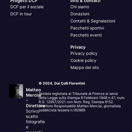
Progetti DCF
Info & contatti
DCF per il sociale
Chi siamo
DCF in tour
Donazioni
Contatti & Segnalazioni
Pacchetti sportivi
Pacchetti eventi
Privacy
Privacy policy
Cookie policy
Mappa del sito
© 2024, Dai Colli Fiorentini
Matteo
Testata registrata al Tribunale di Firenze ai sensi
Merciai
della Legge sulla Stampa 8 Febbraio 1948 n.47, num.
-
R.G. 12957/2021 con Num. Reg. Stampa 6152.
Direttore
Direttore Responsabile Matteo Merciai, giornalista
pubblicista tessera n.162969
Scrivo,
scatto
fotografie
e