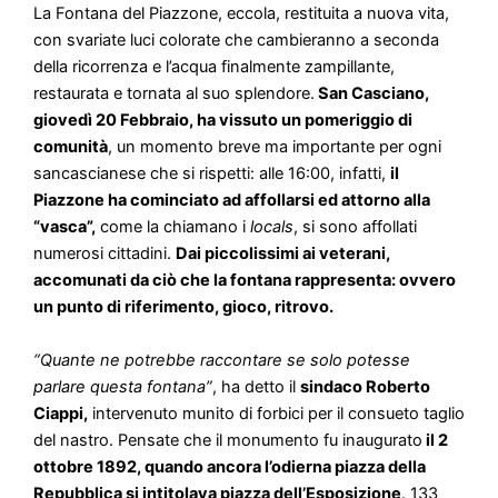
La Fontana del Piazzone, eccola, restituita a nuova vita,
con svariate luci colorate che cambieranno a seconda
della ricorrenza e l’acqua finalmente zampillante,
restaurata e tornata al suo splendore.
San Casciano,
giovedì 20 Febbraio, ha vissuto un pomeriggio di
comunità
, un momento breve ma importante per ogni
sancascianese che si rispetti: alle 16:00, infatti,
il
Piazzone ha cominciato ad affollarsi ed attorno alla
“vasca”,
come la chiamano i
locals
, si sono affollati
numerosi cittadini.
Dai piccolissimi ai veterani,
accomunati da ciò che la fontana rappresenta: ovvero
un punto di riferimento, gioco, ritrovo.
“Quante ne potrebbe raccontare se solo potesse
parlare questa fontana”
, ha detto il
sindaco Roberto
Ciappi,
intervenuto munito di forbici per il consueto taglio
del nastro. Pensate che il monumento fu inaugurato
il 2
ottobre 1892, quando ancora l’odierna piazza della
Repubblica si intitolava piazza dell’Esposizione
. 133