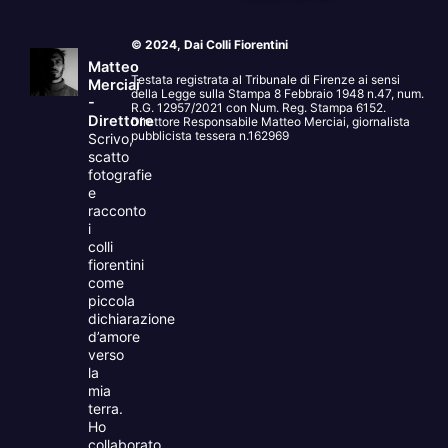
© 2024, Dai Colli Fiorentini
Matteo
Testata registrata al Tribunale di Firenze ai sensi
Merciai
della Legge sulla Stampa 8 Febbraio 1948 n.47, num.
-
R.G. 12957/2021 con Num. Reg. Stampa 6152.
Direttore
Direttore Responsabile Matteo Merciai, giornalista
pubblicista tessera n.162969
Scrivo,
scatto
fotografie
e
racconto
i
colli
fiorentini
come
piccola
dichiarazione
d’amore
verso
la
mia
terra.
Ho
collaborato