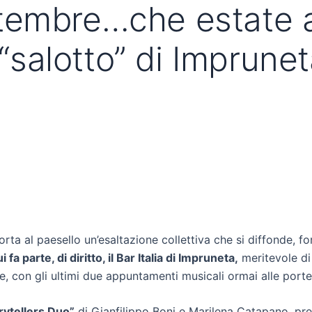
embre…che estate al 
 “salotto” di Imprune
rta al paesello un’esaltazione collettiva che si diffonde, fo
a parte, di diritto, il Bar Italia di Impruneta,
meritevole di 
e, con gli ultimi due appuntamenti musicali ormai alle porte
rytellers Duo”
di Gianfilippo Boni e Marilena Catapano, pre