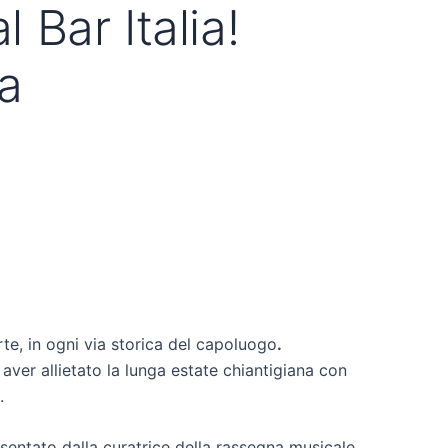
Bar Italia!
ta
rte, in ogni via storica del capoluogo
.
aver allietato la lunga estate chiantigiana con
.
sentato dalla curatrice della rassegna musicale