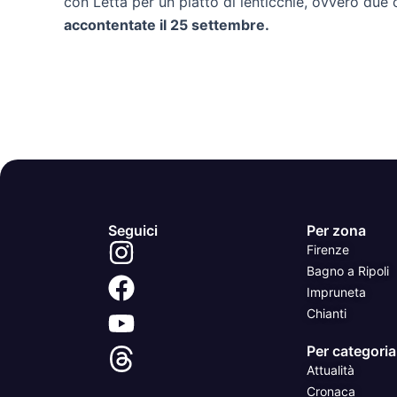
con Letta per un piatto di lenticchie, ovvero due o
accontentate il 25 settembre.
Seguici
Per zona
Firenze
Bagno a Ripoli
Impruneta
Chianti
Per categoria
Attualità
Cronaca