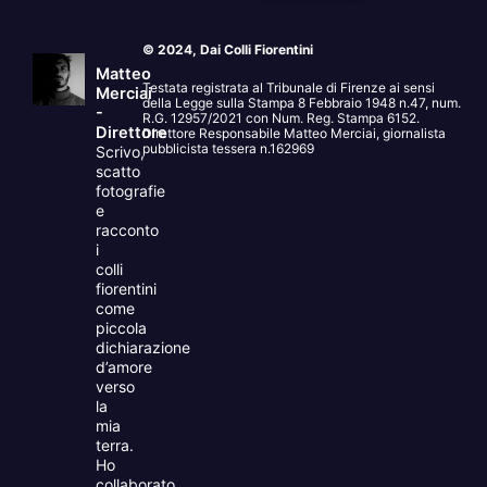
© 2024, Dai Colli Fiorentini
Matteo
Testata registrata al Tribunale di Firenze ai sensi
Merciai
della Legge sulla Stampa 8 Febbraio 1948 n.47, num.
-
R.G. 12957/2021 con Num. Reg. Stampa 6152.
Direttore
Direttore Responsabile Matteo Merciai, giornalista
pubblicista tessera n.162969
Scrivo,
scatto
fotografie
e
racconto
i
colli
fiorentini
come
piccola
dichiarazione
d’amore
verso
la
mia
terra.
Ho
collaborato