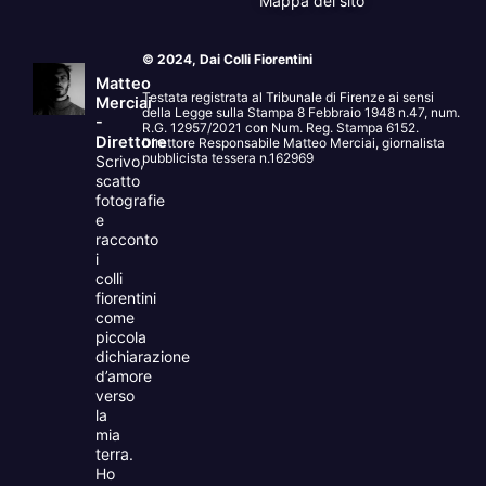
Mappa del sito
© 2024, Dai Colli Fiorentini
Matteo
Testata registrata al Tribunale di Firenze ai sensi
Merciai
della Legge sulla Stampa 8 Febbraio 1948 n.47, num.
-
R.G. 12957/2021 con Num. Reg. Stampa 6152.
Direttore
Direttore Responsabile Matteo Merciai, giornalista
pubblicista tessera n.162969
Scrivo,
scatto
fotografie
e
racconto
i
colli
fiorentini
come
piccola
dichiarazione
d’amore
verso
la
mia
terra.
Ho