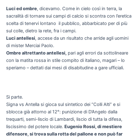
Luci ed ombre
, dicevamo. Come in cielo così in terra, la
sacralità di tornare sui campi di calcio si scontra con l’eretica
scelta di tenervi lontano il pubblico, abbarbicato per di più
sul colle, dietro la rete, fra i campi.
Luci antellesi
, accese da un risultato che arride agli uomini
di mister Merciai Paolo.
Ombre altrettanto antellesi,
pari agli errori da sottolineare
con la matita rossa in stile compito di italiano, magari – lo
speriamo – dettati dai mesi di disabitudine a gare ufficiali.
Si parte.
Signa vs Antella si gioca sul sintetico dei “Colli Alti” e si
sblocca già attorno al 12°: punizione di D’Angelo dalla
trequarti, semi-liscio di Lambardi, liscio di tutta la difesa,
liscissimo del potere locale.
Eugenio Rossi, di mestiere
difensore, si trova sulla rotta del pallone e non può far