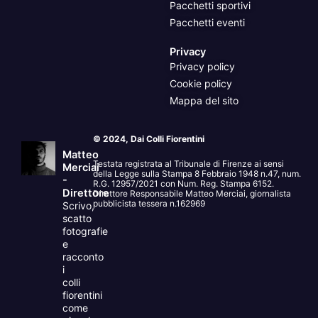
Pacchetti sportivi
Pacchetti eventi
Privacy
Privacy policy
Cookie policy
Mappa del sito
© 2024, Dai Colli Fiorentini
Matteo
Testata registrata al Tribunale di Firenze ai sensi
Merciai
della Legge sulla Stampa 8 Febbraio 1948 n.47, num.
-
R.G. 12957/2021 con Num. Reg. Stampa 6152.
Direttore
Direttore Responsabile Matteo Merciai, giornalista
pubblicista tessera n.162969
Scrivo,
scatto
fotografie
e
racconto
i
colli
fiorentini
come