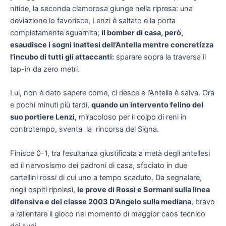
nitide, la seconda clamorosa giunge nella ripresa: una
deviazione lo favorisce, Lenzi è saltato e la porta
completamente sguarnita;
il bomber di casa, però,
esaudisce i sogni inattesi dell’Antella mentre concretizza
l’incubo di tutti gli attaccanti:
sparare sopra la traversa il
tap-in da zero metri.
Lui, non è dato sapere come, ci riesce e l’Antella è salva. Ora
e pochi minuti più tardi,
quando un intervento felino del
suo portiere Lenzi,
miracoloso per il colpo di reni in
controtempo, sventa la rincorsa del Signa.
Finisce 0-1, tra l’esultanza giustificata a metà degli antellesi
ed il nervosismo dei padroni di casa, sfociato in due
cartellini rossi di cui uno a tempo scaduto. Da segnalare,
negli ospiti ripolesi,
le prove di Rossi e Sormani sulla linea
difensiva e del classe 2003 D’Angelo sulla mediana
, bravo
a rallentare il gioco nel momento di maggior caos tecnico
dei suoi.