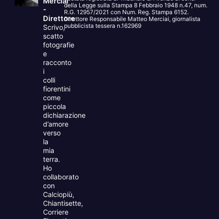
Merciai
della Legge sulla Stampa 8 Febbraio 1948 n.47, num.
-
R.G. 12957/2021 con Num. Reg. Stampa 6152.
Direttore
Direttore Responsabile Matteo Merciai, giornalista
pubblicista tessera n.162969
Scrivo,
scatto
fotografie
e
racconto
i
colli
fiorentini
come
piccola
dichiarazione
d’amore
verso
la
mia
terra.
Ho
collaborato
con
Calciopiù,
Chiantisette,
Corriere