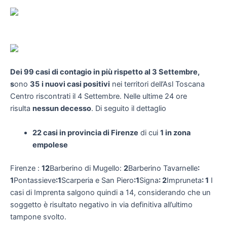
Dei 99 casi di contagio in più rispetto al 3 Settembre,
s
ono
35
i nuovi casi positivi
nei territori dell’Asl Toscana
Centro riscontrati il 4 Settembre. Nelle ultime 24 ore
risulta
nessun decesso
. Di seguito il dettaglio
22 casi in provincia di Firenze
di cui
1 in zona
empolese
Firenze :
12
Barberino di Mugello:
2
Barberino Tavarnelle
:
1
Pontassieve
:1
Scarperia e San Piero
:1
Signa
: 2
Impruneta
: 1
I
casi di Imprenta salgono quindi a 14, considerando che un
soggetto è risultato negativo in via definitiva all’ultimo
tampone svolto.