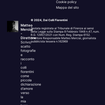
Cookie policy
Mappa del sito
© 2024, Dai Colli Fiorentini
Matteo
Testata registrata al Tribunale di Firenze ai sensi
Merciai
della Legge sulla Stampa 8 Febbraio 1948 n.47, num.
-
R.G. 12957/2021 con Num. Reg. Stampa 6152.
Direttore
Direttore Responsabile Matteo Merciai, giornalista
pubblicista tessera n.162969
Scrivo,
scatto
fotografie
e
racconto
i
colli
fiorentini
come
piccola
dichiarazione
d’amore
verso
la
mia