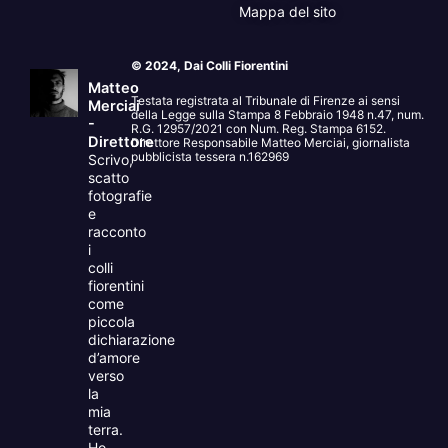
Mappa del sito
© 2024, Dai Colli Fiorentini
Matteo
Testata registrata al Tribunale di Firenze ai sensi
Merciai
della Legge sulla Stampa 8 Febbraio 1948 n.47, num.
-
R.G. 12957/2021 con Num. Reg. Stampa 6152.
Direttore
Direttore Responsabile Matteo Merciai, giornalista
pubblicista tessera n.162969
Scrivo,
scatto
fotografie
e
racconto
i
colli
fiorentini
come
piccola
dichiarazione
d’amore
verso
la
mia
terra.
Ho