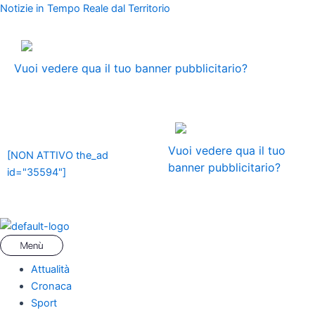
Vai
Menu
Navigazione
Notizie in Tempo Reale dal Territorio
al
articoli
contenuto
ADS
Vuoi vedere qua il tuo banner pubblicitario?
ADS
Vuoi vedere qua il tuo
[NON ATTIVO the_ad
banner pubblicitario?
id="35594"]
Attualità
Cronaca
Sport