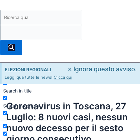
×
Ignora questo avviso.
ELEZIONI REGIONALI
Exact matches only
Leggi qua tutte le news!
Clicca qui
Search in title
Coronavirus in Toscana, 27
Search in content
Luglio: 8 nuovi casi, nessun
nuovo decesso per il sesto
giorno consecutivo