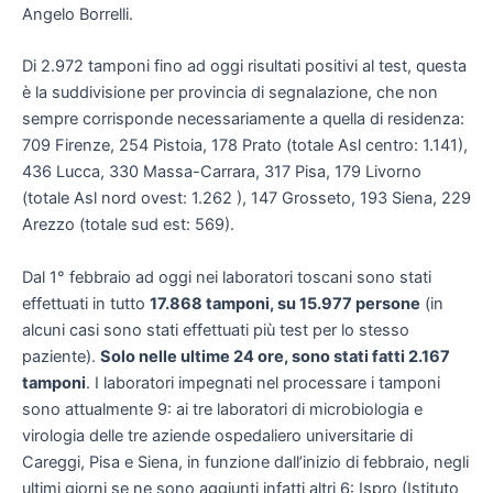
Angelo Borrelli.
Di 2.972 tamponi fino ad oggi risultati positivi al test, questa
è la suddivisione per provincia di segnalazione, che non
sempre corrisponde necessariamente a quella di residenza:
709 Firenze, 254 Pistoia, 178 Prato (totale Asl centro: 1.141),
436 Lucca, 330 Massa-Carrara, 317 Pisa, 179 Livorno
(totale Asl nord ovest: 1.262 ), 147 Grosseto, 193 Siena, 229
Arezzo (totale sud est: 569).
Dal 1° febbraio ad oggi nei laboratori toscani sono stati
effettuati in tutto
17.868 tamponi, su 15.977 persone
(in
alcuni casi sono stati effettuati più test per lo stesso
paziente).
Solo nelle ultime 24 ore, sono stati fatti 2.167
tamponi
. I laboratori impegnati nel processare i tamponi
sono attualmente 9: ai tre laboratori di microbiologia e
virologia delle tre aziende ospedaliero universitarie di
Careggi, Pisa e Siena, in funzione dall’inizio di febbraio, negli
ultimi giorni se ne sono aggiunti infatti altri 6: Ispro (Istituto