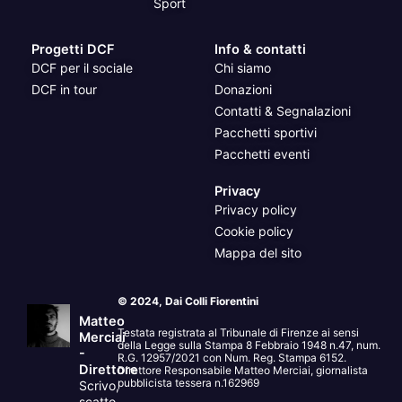
Sport
Progetti DCF
Info & contatti
DCF per il sociale
Chi siamo
DCF in tour
Donazioni
Contatti & Segnalazioni
Pacchetti sportivi
Pacchetti eventi
Privacy
Privacy policy
Cookie policy
Mappa del sito
© 2024, Dai Colli Fiorentini
Matteo
Testata registrata al Tribunale di Firenze ai sensi
Merciai
della Legge sulla Stampa 8 Febbraio 1948 n.47, num.
-
R.G. 12957/2021 con Num. Reg. Stampa 6152.
Direttore
Direttore Responsabile Matteo Merciai, giornalista
pubblicista tessera n.162969
Scrivo,
scatto