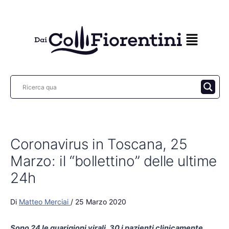
Vai
al
contenuto
Coronavirus in Toscana, 25
Marzo: il “bollettino” delle ultime
24h
Di
Matteo Merciai
/
25 Marzo 2020
Sono 24 le guarigioni virali, 30 i pazienti clinicamente