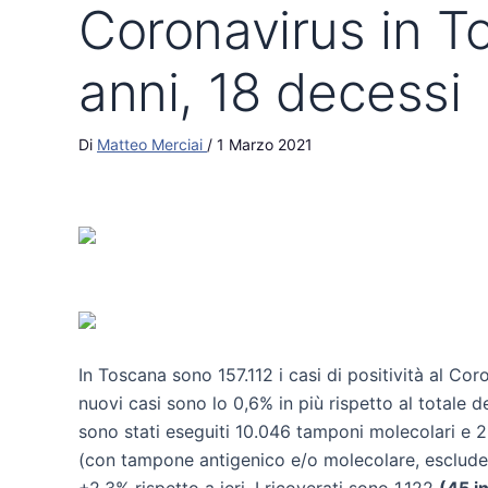
Coronavirus in T
anni, 18 decessi
Di
Matteo Merciai
/
1 Marzo 2021
In Toscana sono 157.112 i casi di positività al Cor
nuovi casi sono lo 0,6% in più rispetto al totale 
sono stati eseguiti 10.046 tamponi molecolari e 2.2
(con tampone antigenico e/o molecolare, escludendo
+2,3% rispetto a ieri. I ricoverati sono 1.122
(45 in