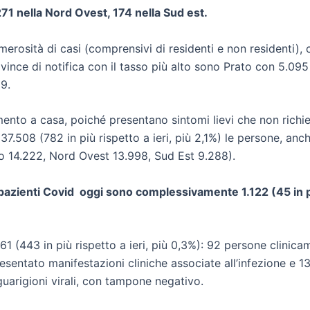
271 nella Nord Ovest, 174 nella Sud est.
merosità di casi (comprensivi di residenti e non residenti),
rovince di notifica con il tasso più alto sono Prato con 5.0
9.
nto a casa, poiché presentano sintomi lievi che non richied
o 37.508 (782 in più rispetto a ieri, più 2,1%) le persone, an
o 14.222, Nord Ovest 13.998, Sud Est 9.288).
 pazienti Covid oggi sono complessivamente 1.122 (45 in più
(443 in più rispetto a ieri, più 0,3%): 92 persone clinicam
entato manifestazioni cliniche associate all’infezione e 133
e guarigioni virali, con tampone negativo.