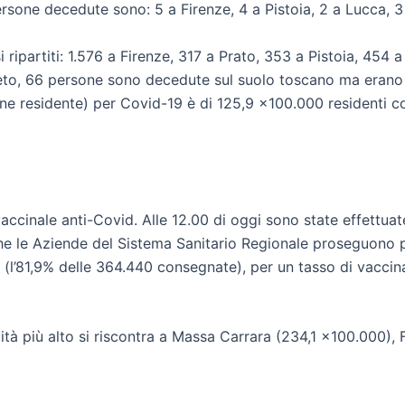
ersone decedute sono: 5 a Firenze, 4 a Pistoia, 2 a Lucca, 3 
si ripartiti: 1.576 a Firenze, 317 a Prato, 353 a Pistoia, 45
to, 66 persone sono decedute sul suolo toscano ma erano re
 residente) per Covid-19 è di 125,9 x100.000 residenti con
ccinale anti-Covid. Alle 12.00 di oggi sono state effettua
 le Aziende del Sistema Sanitario Regionale proseguono per
(l’81,9% delle 364.440 consegnate), per un tasso di vaccina
lità più alto si riscontra a Massa Carrara (234,1 x100.000),