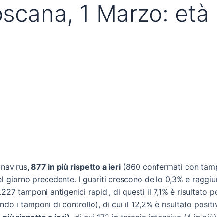
oscana, 1 Marzo: età
onavirus
, 877 in più rispetto a ieri
(860 confermati con tampo
del giorno precedente. I guariti crescono dello 0,3% e raggi
27 tamponi antigenici rapidi, di questi il 7,1% è risultato p
 i tamponi di controllo), di cui il 12,2% è risultato positi
 più rispetto a ieri)
, di cui 172 in terapia intensiva (4 in più)