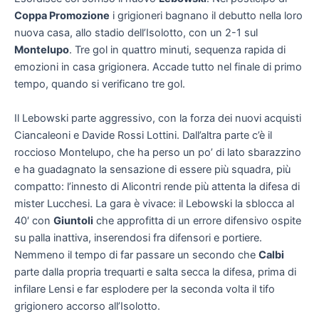
Coppa Promozione
i grigioneri bagnano il debutto nella loro
nuova casa, allo stadio dell’Isolotto, con un 2-1 sul
Montelupo
. Tre gol in quattro minuti, sequenza rapida di
emozioni in casa grigionera. Accade tutto nel finale di primo
tempo, quando si verificano tre gol.
Il Lebowski parte aggressivo, con la forza dei nuovi acquisti
Ciancaleoni e Davide Rossi Lottini. Dall’altra parte c’è il
roccioso Montelupo, che ha perso un po’ di lato sbarazzino
e ha guadagnato la sensazione di essere più squadra, più
compatto: l’innesto di Alicontri rende più attenta la difesa di
mister Lucchesi. La gara è vivace: il Lebowski la sblocca al
40′ con
Giuntoli
che approfitta di un errore difensivo ospite
su palla inattiva, inserendosi fra difensori e portiere.
Nemmeno il tempo di far passare un secondo che
Calbi
parte dalla propria trequarti e salta secca la difesa, prima di
infilare Lensi e far esplodere per la seconda volta il tifo
grigionero accorso all’Isolotto.