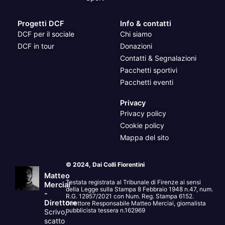
Progetti DCF
Info & contatti
DCF per il sociale
Chi siamo
DCF in tour
Donazioni
Contatti & Segnalazioni
Pacchetti sportivi
Pacchetti eventi
Privacy
Privacy policy
Cookie policy
Mappa del sito
© 2024, Dai Colli Fiorentini
Matteo
Testata registrata al Tribunale di Firenze ai sensi
Merciai
della Legge sulla Stampa 8 Febbraio 1948 n.47, num.
-
R.G. 12957/2021 con Num. Reg. Stampa 6152.
Direttore
Direttore Responsabile Matteo Merciai, giornalista
pubblicista tessera n.162969
Scrivo,
scatto