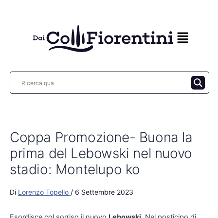
Vai
al
contenuto
Coppa Promozione- Buona la
prima del Lebowski nel nuovo
stadio: Montelupo ko
Di
Lorenzo Topello
/
6 Settembre 2023
Esordisce col sorriso il nuovo
Lebowski
. Nel posticipo di