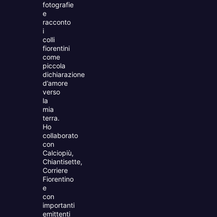
fotografie
e
racconto
i
colli
fiorentini
come
piccola
dichiarazione
d’amore
verso
la
mia
terra.
Ho
collaborato
con
Calciopiù,
Chiantisette,
Corriere
Fiorentino
e
con
importanti
emittenti