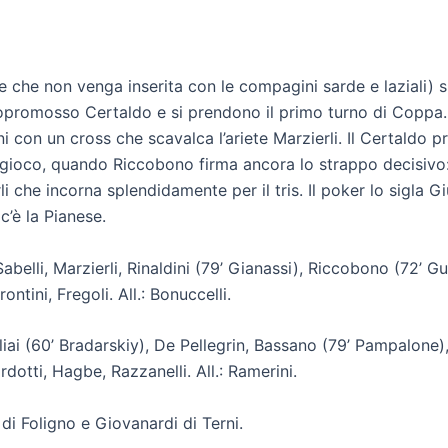
re che non venga inserita con le compagini sarde e laziali) s
neopromosso Certaldo e si prendono il primo turno di Coppa. 
i con un cross che scavalca l’ariete Marzierli. Il Certaldo
 di gioco, quando Riccobono firma ancora lo strappo decisivo
li che incorna splendidamente per il tris. Il poker lo sigla G
c’è la Pianese.
i, Sabelli, Marzierli, Rinaldini (79’ Gianassi), Riccobono (72’ 
ontini, Fregoli. All.: Bonuccelli.
agliai (60’ Bradarskiy), De Pellegrin, Bassano (79’ Pampalone
dotti, Hagbe, Razzanelli. All.: Ramerini.
 di Foligno e Giovanardi di Terni.