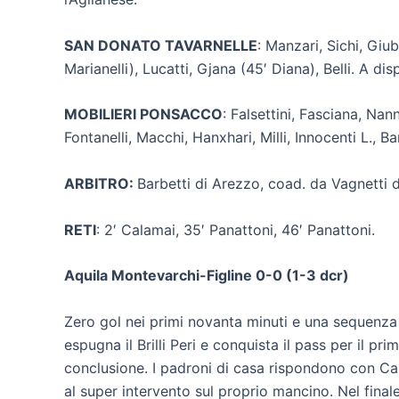
SAN DONATO TAVARNELLE
: Manzari, Sichi, Giub
Marianelli), Lucatti, Gjana (45′ Diana), Belli. A dis
MOBILIERI PONSACCO
: Falsettini, Fasciana, Nan
Fontanelli, Macchi, Hanxhari, Milli, Innocenti L., Bari
ARBITRO:
Barbetti di Arezzo, coad. da Vagnetti di
RETI
: 2′ Calamai, 35′ Panattoni, 46′ Panattoni.
Aquila Montevarchi-Figline 0-0 (1-3 dcr)
Zero gol nei primi novanta minuti e una sequenza 
espugna il Brilli Peri e conquista il pass per il p
conclusione. I padroni di casa rispondono con Carn
al super intervento sul proprio mancino. Nel finale 