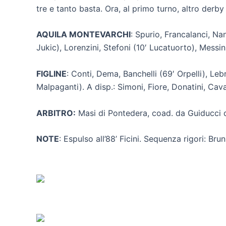
tre e tanto basta. Ora, al primo turno, altro derb
AQUILA MONTEVARCHI
: Spurio, Francalanci, Na
Jukic), Lorenzini, Stefoni (10′ Lucatuorto), Messini
FIGLINE
: Conti, Dema, Banchelli (69′ Orpelli), Lebr
Malpaganti). A disp.: Simoni, Fiore, Donatini, Cava
ARBITRO:
Masi di Pontedera, coad. da Guiducci d
NOTE
: Espulso all’88’ Ficini. Sequenza rigori: Bru