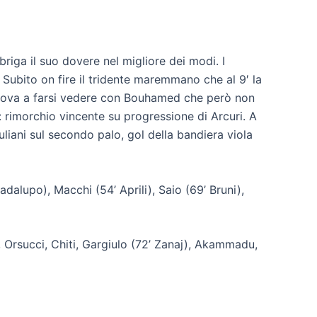
briga il suo dovere nel migliore dei modi. I
Subito on fire il tridente maremmano che al 9′ la
 prova a farsi vedere con Bouhamed che però non
: rimorchio vincente su progressione di Arcuri. A
iuliani sul secondo palo, gol della bandiera viola
Guadalupo), Macchi (54’ Aprili), Saio (69’ Bruni),
), Orsucci, Chiti, Gargiulo (72’ Zanaj), Akammadu,