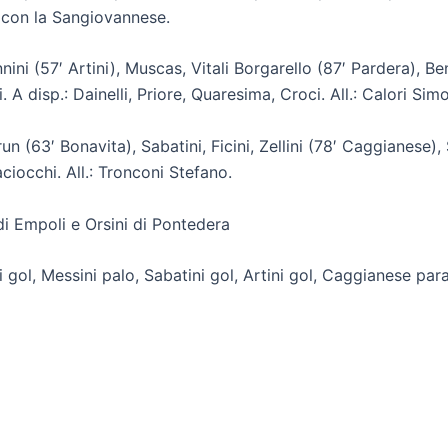
y con la Sangiovannese.
nnini (57′ Artini), Muscas, Vitali Borgarello (87′ Pardera), 
. A disp.: Dainelli, Priore, Quaresima, Croci. All.: Calori Sim
un (63′ Bonavita), Sabatini, Ficini, Zellini (78′ Caggianese), 
ciocchi. All.: Tronconi Stefano.
i Empoli e Orsini di Pontedera
ni gol, Messini palo, Sabatini gol, Artini gol, Caggianese par