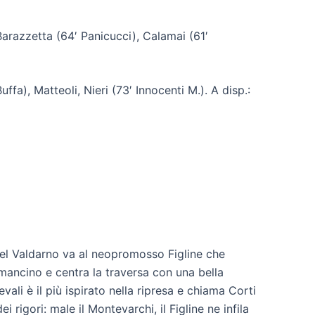
 Barazzetta (64′ Panicucci), Calamai (61′
uffa), Matteoli, Nieri (73′ Innocenti M.). A disp.:
 del Valdarno va al neopromosso Figline che
l mancino e centra la traversa con una bella
li è il più ispirato nella ripresa e chiama Corti
rigori: male il Montevarchi, il Figline ne infila