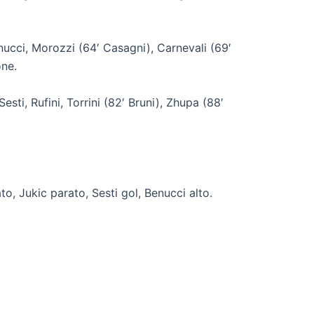
Benucci, Morozzi (64′ Casagni), Carnevali (69′
one.
Sesti, Rufini, Torrini (82′ Bruni), Zhupa (88′
ato, Jukic parato, Sesti gol, Benucci alto.