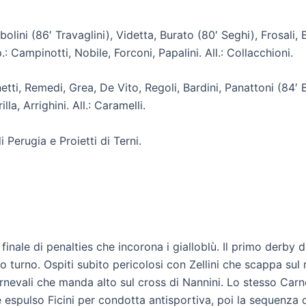
bolini (86′ Travaglini), Videtta, Burato (80′ Seghi), Frosali,
p.: Campinotti, Nobile, Forconi, Papalini. All.: Collacchioni.
netti, Remedi, Grea, De Vito, Regoli, Bardini, Panattoni (84′ B
lla, Arrighini. All.: Caramelli.
 Perugia e Proietti di Terni.
finale di penalties che incorona i gialloblù. Il primo derby
rimo turno. Ospiti subito pericolosi con Zellini che scappa su
evali che manda alto sul cross di Nannini. Lo stesso Carneva
espulso Ficini per condotta antisportiva, poi la sequenza dei 