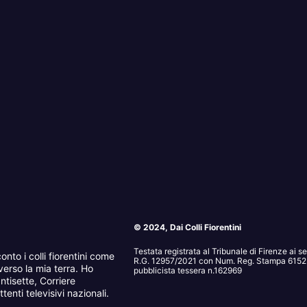
© 2024, Dai Colli Fiorentini
Testata registrata al Tribunale di Firenze ai 
onto i colli fiorentini come
R.G. 12957/2021 con Num. Reg. Stampa 6152. 
erso la mia terra. Ho
pubblicista tessera n.162969
ntisette, Corriere
tenti televisivi nazionali.