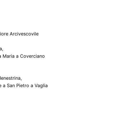
iore Arcivescovile
a,
ta Maria a Coverciano
Menestrina,
e a San Pietro a Vaglia