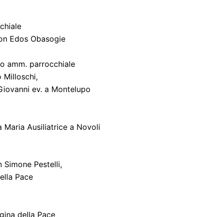
chiale
deon Edos Obasogie
o amm. parrocchiale
 Milloschi,
 Giovanni ev. a Montelupo
a Maria Ausiliatrice a Novoli
n Simone Pestelli,
della Pace
egina della Pace