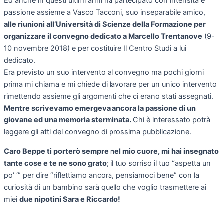
Ed anche in questi ultimi anni ha partecipato con intensità e
passione assieme a Vasco Tacconi, suo inseparabile amico,
alle riunioni all’Università di Scienze della Formazione per
organizzare il convegno dedicato a Marcello Trentanove
(9-
10 novembre 2018) e per costituire Il Centro Studi a lui
dedicato.
Era previsto un suo intervento al convegno ma pochi giorni
prima mi chiama e mi chiede di lavorare per un unico intervento
rimettendo assieme gli argomenti che ci erano stati assegnati.
Mentre scrivevamo emergeva ancora la passione di un
giovane ed una memoria sterminata.
Chi è interessato potrà
leggere gli atti del convegno di prossima pubblicazione.
Caro Beppe ti porterò sempre nel mio cuore, mi hai insegnato
tante cose e te ne sono grato
; il tuo sorriso il tuo “aspetta un
po’ ‘” per dire “riflettiamo ancora, pensiamoci bene” con la
curiosità di un bambino sarà quello che voglio trasmettere ai
miei
due nipotini Sara e Riccardo!