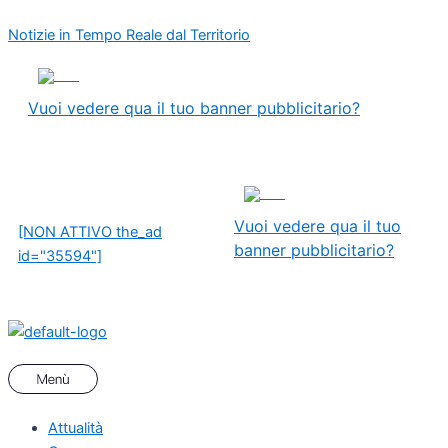
Vai
Menu
Navigazione
Notizie in Tempo Reale dal Territorio
al
articoli
contenuto
ADS
Vuoi vedere qua il tuo banner pubblicitario?
ADS
Vuoi vedere qua il tuo
[NON ATTIVO the_ad
banner pubblicitario?
id="35594"]
Attualità