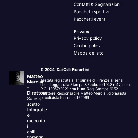
Contatti & Segnalazioni
Pacchetti sportivi
Pacchetti eventi
Privacy
Privacy policy
Cookie policy
Mappa del sito
© 2024, Dai Colli Fiorentini
Matteo
Testata registrata al Tribunale di Firenze ai sensi
Merciai
della Legge sulla Stampa 8 Febbraio 1948 n.47, num.
-
R.G. 12957/2021 con Num. Reg. Stampa 6152.
Direttore
Direttore Responsabile Matteo Merciai, giornalista
pubblicista tessera n.162969
Scrivo,
scatto
fotografie
e
racconto
i
colli
fiorentini