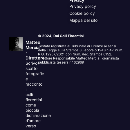
Privacy
Privacy policy
Cookie policy
Mappa del sito
© 2024, Dai Colli Fiorentini
Matteo
Testata registrata al Tribunale di Firenze ai sensi
Merciai
della Legge sulla Stampa 8 Febbraio 1948 n.47, num.
-
R.G. 12957/2021 con Num. Reg. Stampa 6152.
Direttore
Direttore Responsabile Matteo Merciai, giornalista
pubblicista tessera n.162969
Scrivo,
scatto
fotografie
e
racconto
i
colli
fiorentini
come
piccola
dichiarazione
d’amore
verso