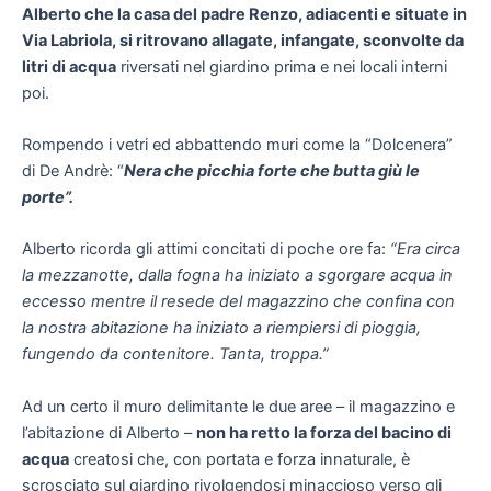
Alberto che la casa del padre Renzo, adiacenti e situate in
Via Labriola, si ritrovano allagate, infangate, sconvolte da
litri di acqua
riversati nel giardino prima e nei locali interni
poi.
Rompendo i vetri ed abbattendo muri come la “Dolcenera”
di De Andrè: “
Nera che picchia forte che butta giù le
porte”.
Alberto ricorda gli attimi concitati di poche ore fa:
“Era circa
la mezzanotte, dalla fogna ha iniziato a sgorgare acqua in
eccesso mentre il resede del magazzino che confina con
la nostra abitazione ha iniziato a riempiersi di pioggia,
fungendo da contenitore. Tanta, troppa.”
Ad un certo il muro delimitante le due aree – il magazzino e
l’abitazione di Alberto –
non ha retto la forza del bacino di
acqua
creatosi che, con portata e forza innaturale, è
scrosciato sul giardino rivolgendosi minaccioso verso gli