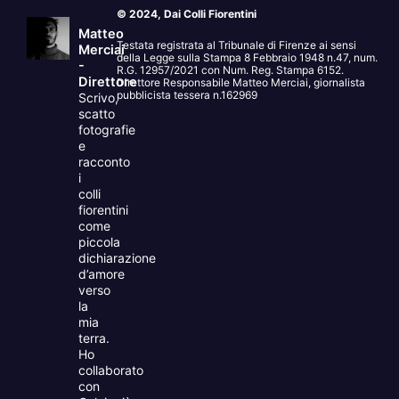
© 2024, Dai Colli Fiorentini
Matteo
Testata registrata al Tribunale di Firenze ai sensi
Merciai
della Legge sulla Stampa 8 Febbraio 1948 n.47, num.
-
R.G. 12957/2021 con Num. Reg. Stampa 6152.
Direttore
Direttore Responsabile Matteo Merciai, giornalista
pubblicista tessera n.162969
Scrivo,
scatto
fotografie
e
racconto
i
colli
fiorentini
come
piccola
dichiarazione
d’amore
verso
la
mia
terra.
Ho
collaborato
con