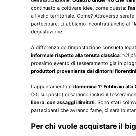
dell’associazione.
Quattro under 40 che hanno
continuato a coltivare idee, come questa:
l’a
a livello territoriale. Come? Attraverso serat
partecipare. Li abbiamo incontrati anche al
“
degustazione.
A differenza dell’impostazione consueta legat
informale rispetto alla tenuta classica
: “
Ci
pi
prossimo evento di tesseramento già in progra
produttori proveniente dai dintorni fiorentini,
L’appuntamento è
domenica 1° Febbraio alla 
(25 sul posto) ci saranno inclusi il tesserament
libera, con assaggi illimitati.
Sono stati coinvo
partecipanti che avranno fame, ci sarà lo stan
Per chi vuole acquistare il bigl