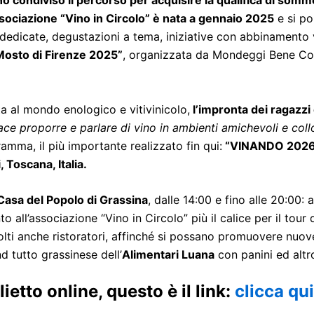
 condiviso il percorso per acquisire la qualifica di somme
ssociazione “Vino in Circolo” è nata a gennaio 2025
e si po
e dedicate, degustazioni a tema, iniziative con abbinamento v
Mosto di Firenze 2025”
, organizzata da Mondeggi Bene Com
a al mondo enologico e vitivinicolo,
l’impronta dei ragazzi 
ace proporre e parlare di vino in ambienti amichevoli e collo
mma, il più importante realizzato fin qui:
“VINANDO 2026” 
 Toscana, Italia.
Casa del Popolo di Grassina
, dalle 14:00 e fino alle 20:00: 
o all’associazione “Vino in Circolo” più il calice per il tour 
lti anche ristoratori, affinché si possano promuovere nuove 
d tutto grassinese dell’
Alimentari Luana
con panini ed altr
ietto online, questo è il link:
clicca qui