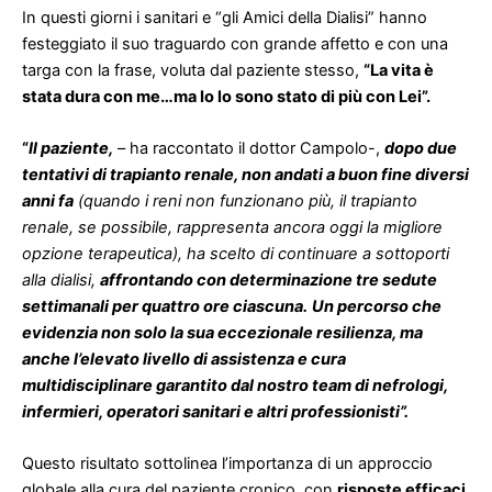
In questi giorni i sanitari e “gli Amici della Dialisi” hanno
festeggiato il suo traguardo con grande affetto e con una
targa con la frase, voluta dal paziente stesso,
“La vita è
stata dura con me…ma Io lo sono stato di più con Lei”.
“
Il paziente,
– ha raccontato il dottor Campolo-,
dopo due
tentativi di trapianto renale, non andati a buon fine diversi
anni fa
(quando i reni non funzionano più, il trapianto
renale, se possibile, rappresenta ancora oggi la migliore
opzione terapeutica), ha scelto di continuare a sottoporti
alla dialisi,
affrontando con determinazione tre sedute
settimanali per quattro ore ciascuna.
Un percorso che
evidenzia non solo la sua eccezionale resilienza, ma
anche l’elevato livello di assistenza e cura
multidisciplinare garantito dal nostro team di nefrologi,
infermieri, operatori sanitari e altri professionisti”.
Questo risultato sottolinea l’importanza di un approccio
globale alla cura del paziente cronico, con
risposte efficaci