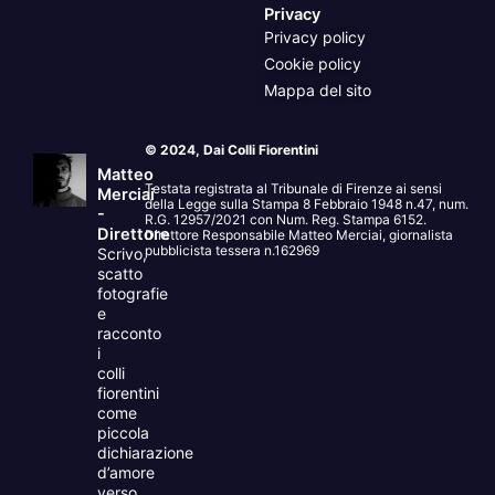
Privacy
Privacy policy
Cookie policy
Mappa del sito
© 2024, Dai Colli Fiorentini
Matteo
Testata registrata al Tribunale di Firenze ai sensi
Merciai
della Legge sulla Stampa 8 Febbraio 1948 n.47, num.
-
R.G. 12957/2021 con Num. Reg. Stampa 6152.
Direttore
Direttore Responsabile Matteo Merciai, giornalista
pubblicista tessera n.162969
Scrivo,
scatto
fotografie
e
racconto
i
colli
fiorentini
come
piccola
dichiarazione
d’amore
verso