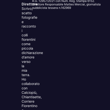
R.G. 12957/2021 con Num. Reg. Stampa 6152.
Direttore
Direttore Responsabile Matteo Merciai, giornalista
pubblicista tessera n.162969
Scrivo,
scatto
fotografie
e
racconto
i
colli
fiorentini
come
piccola
dichiarazione
d’amore
verso
la
mia
terra.
Ho
collaborato
con
Calciopiù,
Chiantisette,
Corriere
Fiorentino